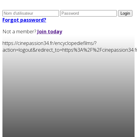
Forgot password?
Not a member?
Join today
https://cinepassion34.fr/encyclopediefilms/?
action=logout&redirect_to=https%3A%2F%2Fcinepassion3