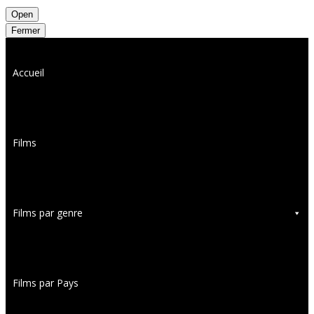
Open
Fermer
Accueil
Films
Films par genre
Films par Pays