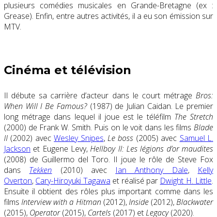
plusieurs comédies musicales en Grande-Bretagne (ex :
Grease). Enfin, entre autres activités, il a eu son émission sur
MTV.
Cinéma et télévision
Il débute sa carrière d’acteur dans le court métrage
Bros:
When Will I Be Famous?
(1987) de Julian Caidan. Le premier
long métrage dans lequel il joue est le téléfilm
The Stretch
(2000) de Frank W. Smith. Puis on le voit dans les films
Blade
II
(2002) avec
Wesley Snipes
,
Le boss
(2005) avec
Samuel L.
Jackson
et Eugene Levy,
Hellboy II: Les légions d’or maudites
(2008) de Guillermo del Toro. Il joue le rôle de Steve Fox
dans
Tekken
(2010) avec
Ian Anthony Dale
,
Kelly
Overton
,
Cary-Hiroyuki Tagawa
et réalisé par
Dwight H. Little
.
Ensuite il obtient des rôles plus important comme dans les
films
Interview with a Hitman
(2012),
Inside
(2012),
Blackwater
(2015),
Operator
(2015),
Cartels
(2017) et
Legacy
(2020).