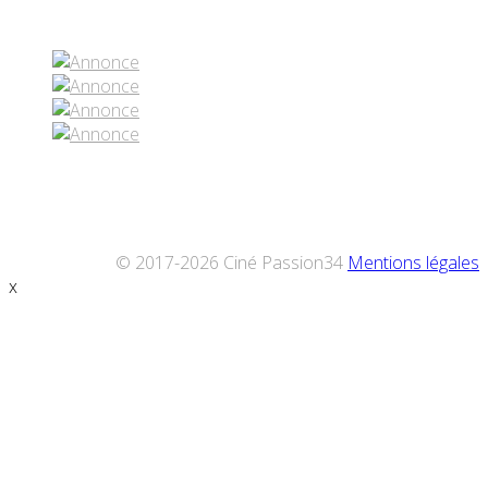
Réseaux sociaux
© 2017-2026 Ciné Passion34
Mentions légales
x
Défiler
vers
le
haut