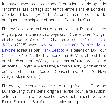
Intensive, avec des coaches internationaux de grande
renommée. Elle partage son temps entre Paris et Londres,
où elle suit les stages à The Actors Center et continue de
pratiquer la technique Meisner avec Dannie-Lu Carr.
Elle oscille aujourd’hui entre tournages en Français et en
Anglais pour le cinéma
L’échange
(2014) de Mickaël Mongin,
et elle joue le rôle de “La Chauffeuse de Taxi” dans
Love
Addict
(2018) avec
Kev Adams
,
Mélanie Bernier
,
Marc
Lavoine
et réalisé par
Frank Bellocq
. A la télévision Dix Pour
Cent sur F2 et Netflix, Bref sur Canal +. Mais elle est tout
aussi présente au théâtre, soit en tant qu’auteure/metteure
en scène (Giorgio le Mentaliste, Romain Henry…), soit en tant
qu’interprète (Entre Adultes Consentants, Un Ze New
Giorgio Magic Show…).
Elle est également la co-auteure et interprète avec Déborah
Durand-Lang d’une série originale écrite pour la télévision,
actuellement en pré-production, avec notamment Dédo et
Pierre-Emmanuel Barré dans les rôles principaux.