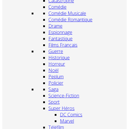
Catastrophe
Comédie
Comédie Musicale
Comédie Romantique
Drame
Espionnage
Fantastique
Films Français
Guerre
Historique
Horreur
Noël
Peplum
Policier
Saga
Science-Fiction
Sport
Super Héros
DC Comics
Marvel
Téléfilm