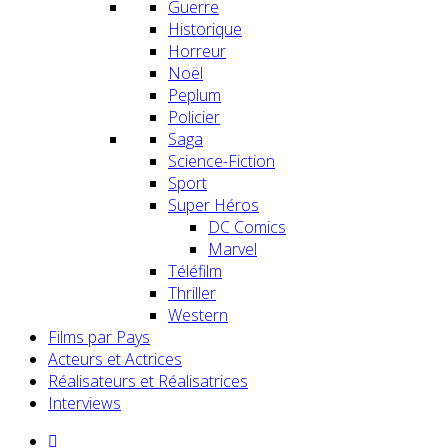
Guerre
Historique
Horreur
Noël
Peplum
Policier
Saga
Science-Fiction
Sport
Super Héros
DC Comics
Marvel
Téléfilm
Thriller
Western
Films par Pays
Acteurs et Actrices
Réalisateurs et Réalisatrices
Interviews