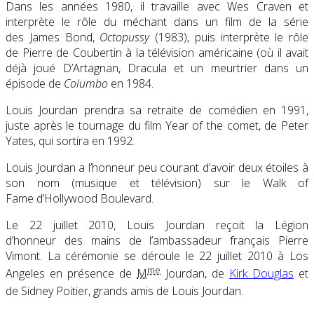
Dans les années 1980, il travaille avec Wes Craven et
interprète le rôle du méchant dans un film de la série
des James Bond,
Octopussy
(1983), puis interprète le rôle
de Pierre de Coubertin à la télévision américaine (où il avait
déjà joué D’Artagnan, Dracula et un meurtrier dans un
épisode de
Columbo
en 1984.
Louis Jourdan prendra sa retraite de comédien en 1991,
juste après le tournage du film Year of the comet, de Peter
Yates, qui sortira en 1992.
Louis Jourdan a l’honneur peu courant d’avoir deux étoiles à
son nom (musique et télévision) sur le Walk of
Fame d’Hollywood Boulevard.
Le
22 juillet 2010
, Louis Jourdan reçoit la Légion
d’honneur des mains de l’ambassadeur français Pierre
Vimont. La cérémonie se déroule le
22 juillet 2010
à Los
me
Angeles en présence de
M
Jourdan, de
Kirk Douglas
et
de Sidney Poitier, grands amis de Louis Jourdan
.