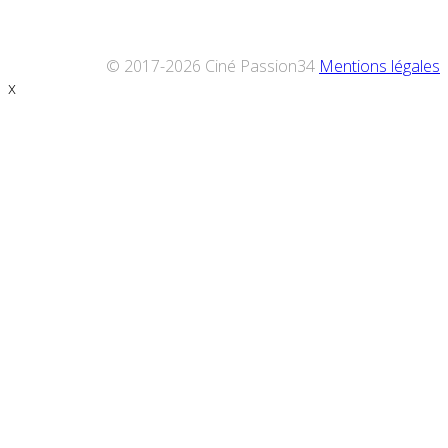
© 2017-2026 Ciné Passion34
Mentions légales
x
Défiler
vers
le
haut