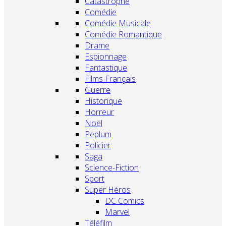
Catastrophe
Comédie
Comédie Musicale
Comédie Romantique
Drame
Espionnage
Fantastique
Films Français
Guerre
Historique
Horreur
Noël
Peplum
Policier
Saga
Science-Fiction
Sport
Super Héros
DC Comics
Marvel
Téléfilm