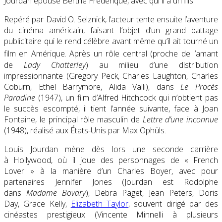
Jourdan épouse Berthe Frédérique, avec qui il a un fils.
Repéré par David O. Selznick, l’acteur tente ensuite l’aventure
du cinéma américain, faisant l’objet d’un grand battage
publicitaire qui le rend célèbre avant même qu’il ait tourné un
film en Amérique
. Après un rôle central (proche de l’amant
de
Lady Chatterley
) au milieu d’une distribution
impressionnante (Gregory Peck, Charles Laughton, Charles
Coburn, Ethel Barrymore, Alida Valli), dans
Le Procès
Paradine
(1947), un film d’Alfred Hitchcock qui n’obtient pas
le succès escompté, il tient l’année suivante, face à Joan
Fontaine, le principal rôle masculin de
Lettre d’une inconnue
(1948), réalisé aux États-Unis par Max Ophüls.
Louis Jourdan mène dès lors une seconde carrière
à Hollywood, où il joue des personnages de « French
Lover » à la manière d’un Charles Boyer, avec pour
partenaires Jennifer Jones (Jourdan est Rodolphe
dans
Madame Bovary
), Debra Paget, Jean Peters, Doris
Day, Grace Kelly,
Elizabeth Taylor
, souvent dirigé par des
cinéastes prestigieux (Vincente Minnelli à plusieurs