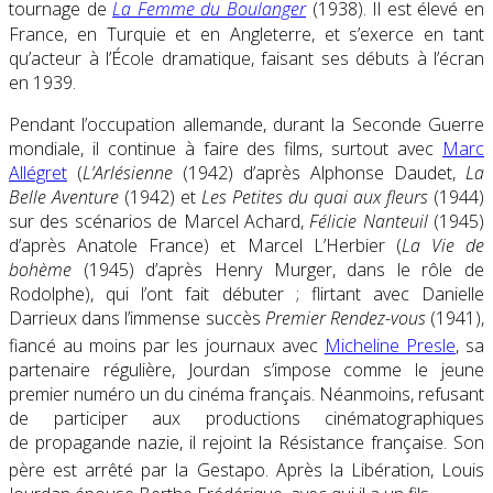
tournage de
La Femme du Boulanger
(1938)
. Il est élevé en
France, en Turquie et en Angleterre, et s’exerce en tant
qu’acteur à l’École dramatique, faisant ses débuts à l’écran
en 1939.
Pendant l’occupation allemande, durant la Seconde Guerre
mondiale, il continue à faire des films, surtout avec
Marc
Allégret
(
L’Arlésienne
(1942) d’après Alphonse Daudet,
La
Belle Aventure
(1942) et
Les Petites du quai aux fleurs
(1944)
sur des scénarios de Marcel Achard,
Félicie Nanteuil
(1945)
d’après Anatole France) et Marcel L’Herbier (
La Vie de
bohème
(1945) d’après Henry Murger, dans le rôle de
Rodolphe), qui l’ont fait débuter ; flirtant avec Danielle
Darrieux dans l’immense succès
Premier Rendez-vous
(1941),
fiancé au moins par les journaux avec
Micheline Presle
, sa
partenaire régulière, Jourdan s’impose comme le jeune
premier numéro un du cinéma français. Néanmoins, refusant
de participer aux productions cinématographiques
de propagande nazie, il rejoint la Résistance française. Son
père est arrêté par la Gestapo
. Après la Libération, Louis