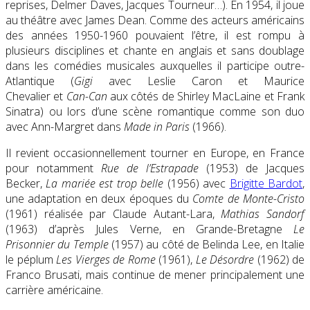
reprises, Delmer Daves, Jacques Tourneur…). En 1954, il joue
au théâtre avec James Dean. Comme des acteurs américains
des années 1950-1960 pouvaient l’être, il est rompu à
plusieurs disciplines et chante en anglais et sans doublage
dans les comédies musicales auxquelles il participe outre-
Atlantique (
Gigi
avec Leslie Caron et Maurice
Chevalier et
Can-Can
aux côtés de Shirley MacLaine et Frank
Sinatra) ou lors d’une scène romantique comme son duo
avec Ann-Margret dans
Made in Paris
(1966).
Il revient occasionnellement tourner en Europe, en France
pour notamment
Rue de l’Estrapade
(1953) de Jacques
Becker,
La mariée est trop belle
(1956) avec
Brigitte Bardot
,
une adaptation en deux époques du
Comte de Monte-Cristo
(1961) réalisée par Claude Autant-Lara,
Mathias Sandorf
(1963) d’après Jules Verne, en Grande-Bretagne
Le
Prisonnier du Temple
(1957) au côté de Belinda Lee, en Italie
le péplum
Les Vierges de Rome
(1961),
Le Désordre
(1962) de
Franco Brusati, mais continue de mener principalement une
carrière américaine.