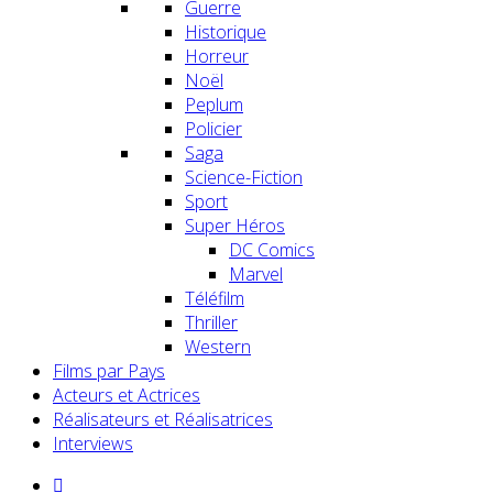
Guerre
Historique
Horreur
Noël
Peplum
Policier
Saga
Science-Fiction
Sport
Super Héros
DC Comics
Marvel
Téléfilm
Thriller
Western
Films par Pays
Acteurs et Actrices
Réalisateurs et Réalisatrices
Interviews