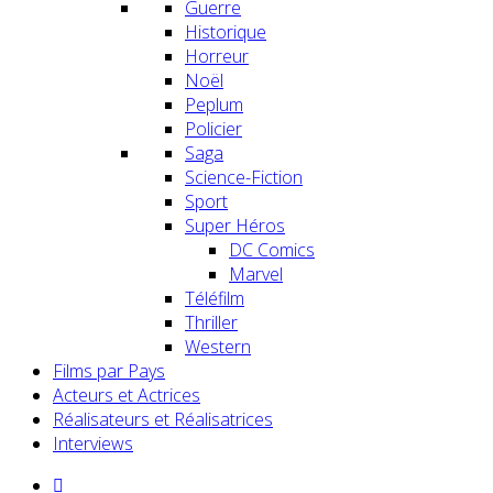
Guerre
Historique
Horreur
Noël
Peplum
Policier
Saga
Science-Fiction
Sport
Super Héros
DC Comics
Marvel
Téléfilm
Thriller
Western
Films par Pays
Acteurs et Actrices
Réalisateurs et Réalisatrices
Interviews