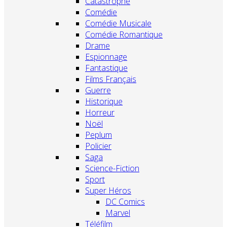
Catastrophe
Comédie
Comédie Musicale
Comédie Romantique
Drame
Espionnage
Fantastique
Films Français
Guerre
Historique
Horreur
Noël
Peplum
Policier
Saga
Science-Fiction
Sport
Super Héros
DC Comics
Marvel
Téléfilm