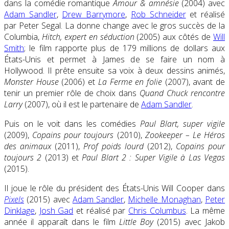
dans la comédie romantique
Amour & amnésie
(2004) avec
Adam Sandler
,
Drew Barrymore
,
Rob Schneider
et réalisé
par Peter Segal. La donne change avec le gros succès de la
Columbia,
Hitch, expert en séduction
(2005) aux côtés de
Will
Smith
; le film rapporte plus de 179 millions de dollars aux
États-Unis et permet à James de se faire un nom à
Hollywood. Il prête ensuite sa voix à deux dessins animés,
Monster House
(2006) et
La Ferme en folie
(2007), avant de
tenir un premier rôle de choix dans
Quand Chuck rencontre
Larry
(2007), où il est le partenaire de
Adam Sandler
.
Puis on le voit dans les comédies
Paul Blart, super vigile
(2009),
Copains pour toujours
(2010),
Zookeeper – Le Héros
des animaux
(2011),
Prof poids lourd
(2012),
Copains pour
toujours 2
(2013) et
Paul Blart 2 : Super Vigile à Las Vegas
(2015).
Il joue le rôle du président des États-Unis Will Cooper dans
Pixels
(2015) avec
Adam Sandler
,
Michelle Monaghan
,
Peter
Dinklage
,
Josh Gad
et réalisé par
Chris Columbus
. La même
année il apparaît dans le film
Little Boy
(2015) avec Jakob