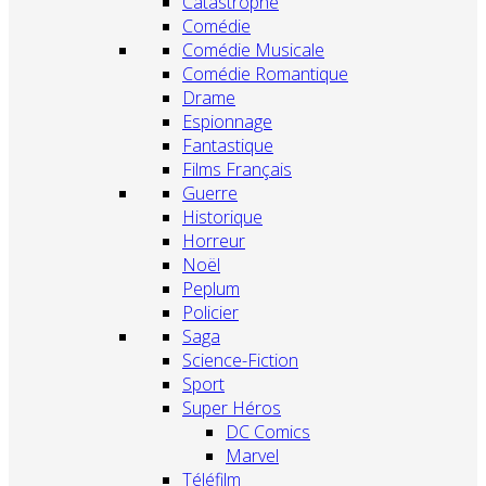
Catastrophe
Comédie
Comédie Musicale
Comédie Romantique
Drame
Espionnage
Fantastique
Films Français
Guerre
Historique
Horreur
Noël
Peplum
Policier
Saga
Science-Fiction
Sport
Super Héros
DC Comics
Marvel
Téléfilm