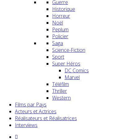
Guerre
Historique
Horreur
Noël
Peplum
Policier
Saga
Science-Fiction
Sport
Super Héros
DC Comics
Marvel
Téléfilm
Thriller
Western
Films par Pays
Acteurs et Actrices
Réalisateurs et Réalisatrices
Interviews