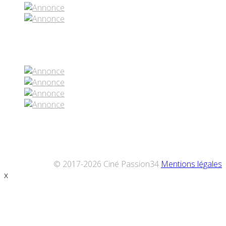
Réseaux sociaux
© 2017-2026 Ciné Passion34
Mentions légales
x
Défiler
vers
le
haut