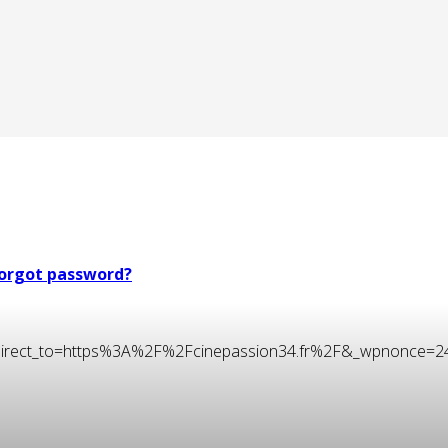
orgot password?
t&redirect_to=https%3A%2F%2Fcinepassion34.fr%2F&_wpnonce=