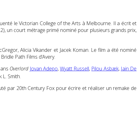
enté le Victorian College of the Arts à Melbourne. Il a écrit et
2), un court métrage primé nominé pour plusieurs grands prix,
regor, Alicia Vikander et Jacek Koman. Le film a été nominé
Bridle Path Films d’Avery.
 dans
Overlord
Jovan Adepo
,
Wyatt Russell
,
Pilou Asbæk
,
Iain De
k L. Smith.
té par 20th Century Fox pour écrire et réaliser un remake de