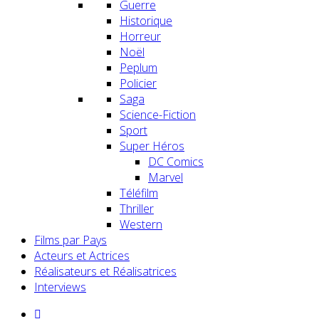
Guerre
Historique
Horreur
Noël
Peplum
Policier
Saga
Science-Fiction
Sport
Super Héros
DC Comics
Marvel
Téléfilm
Thriller
Western
Films par Pays
Acteurs et Actrices
Réalisateurs et Réalisatrices
Interviews