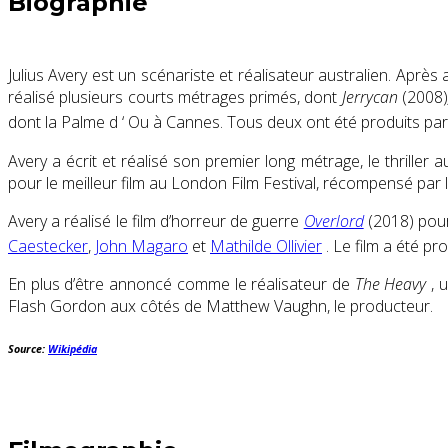
Biographie
Julius Avery est un scénariste et réalisateur australien. Après
réalisé plusieurs courts métrages primés, dont
Jerrycan
(2008)
dont la Palme d ‘ Ou à Cannes. Tous deux ont été produits par 
Avery a écrit et réalisé son premier long métrage, le thriller a
pour le meilleur film au London Film Festival, récompensé par 
Avery a réalisé le film d’horreur de guerre
Overlord
(2018) pour
Caestecker
,
John Magaro
et
Mathilde Ollivier
. Le film a été pr
En plus d’être annoncé comme le réalisateur de
The Heavy
, 
Flash Gordon aux côtés de Matthew Vaughn, le producteur.
Source:
Wikipédia