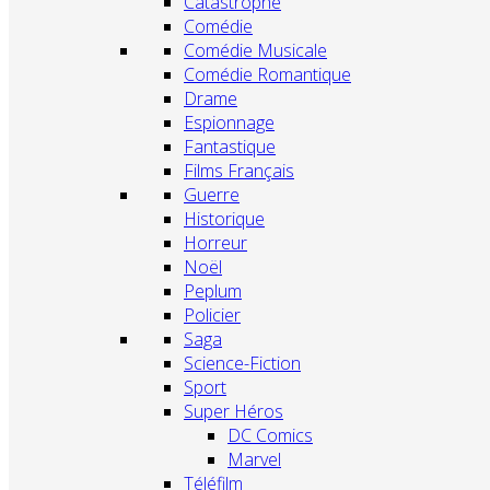
Catastrophe
Comédie
Comédie Musicale
Comédie Romantique
Drame
Espionnage
Fantastique
Films Français
Guerre
Historique
Horreur
Noël
Peplum
Policier
Saga
Science-Fiction
Sport
Super Héros
DC Comics
Marvel
Téléfilm