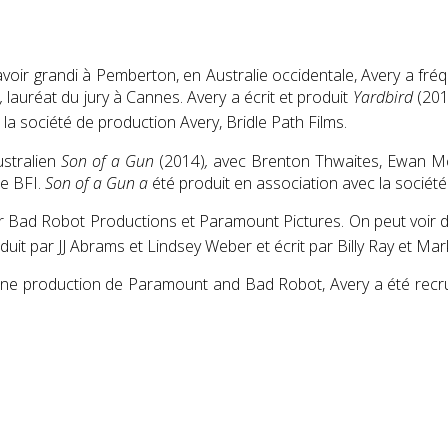
 avoir grandi à Pemberton, en Australie occidentale, Avery a fréqu
,
lauréat du jury à Cannes. Avery a écrit et produit
Yardbird
(201
la société de production Avery, Bridle Path Films.
ustralien
Son of a Gun
(2014)
,
avec Brenton Thwaites, Ewan McG
le BFI.
Son of a Gun a
été produit en association avec la société 
 Bad Robot Productions et Paramount Pictures. On peut voir
oduit par JJ Abrams et Lindsey Weber et écrit par Billy Ray et Mar
une production de Paramount and Bad Robot, Avery a été recru