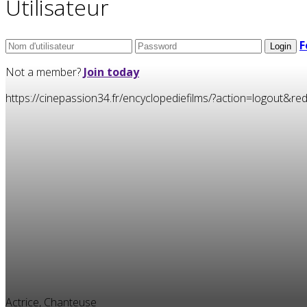
Utilisateur
F
Not a member?
Join today
https://cinepassion34.fr/encyclopediefilms/?action=logou
Actrice, Chanteuse