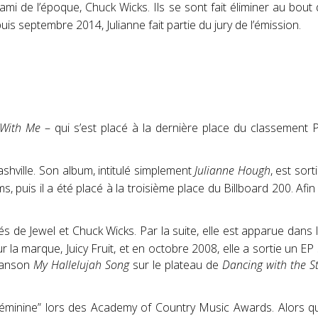
 ami de l’époque, Chuck Wicks. Ils se sont fait éliminer au bou
s septembre 2014, Julianne fait partie du jury de l’émission
.
 With Me
– qui s’est placé à la dernière place du classement
shville. Son album, intitulé simplement
Julianne Hough
, est sor
, puis il a été placé à la troisième place du Billboard 200
. Afi
és de Jewel et Chuck Wicks. Par la suite, elle est apparue dans l
 la marque, Juicy Fruit, et en octobre 2008, elle a sortie un EP 
chanson
My Hallelujah Song
sur le plateau de
Dancing with the S
te féminine” lors des Academy of Country Music Awards. Alors 