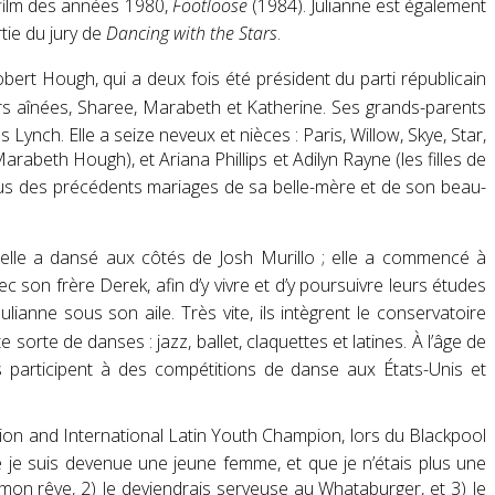
 film des années 1980,
Footloose
(1984). Julianne est également
tie du jury de
Dancing with the Stars
.
obert Hough, qui a deux fois été président du parti républicain
urs aînées, Sharee, Marabeth et Katherine
. Ses grands-parents
ss Lynch
. Elle a seize neveux et nièces : Paris, Willow, Skye, Star,
rabeth Hough), et Ariana Phillips et Adilyn Rayne (les filles de
 issus des précédents mariages de sa belle-mère et de son beau-
 elle a dansé aux côtés de Josh Murillo ; elle a commencé à
c son frère Derek, afin d’y vivre et d’y poursuivre leurs études
 Julianne sous son aile
. Très vite, ils intègrent le conservatoire
 sorte de danses : jazz, ballet, claquettes et latines
. À l’âge de
ls participent à des compétitions de danse aux États-Unis et
pion and International Latin Youth Champion, lors du Blackpool
 je suis devenue une jeune femme, et que je n’étais plus une
er mon rêve, 2) Je deviendrais serveuse au Whataburger, et 3) Je