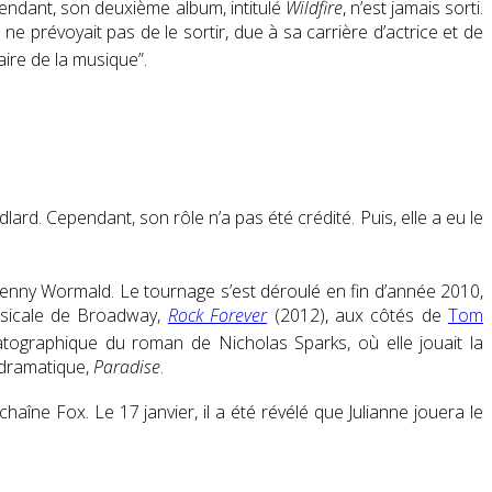
endant, son deuxième album, intitulé
Wildfire
, n’est jamais sorti.
 prévoyait pas de le sortir, due à sa carrière d’actrice et de
aire de la musique”
.
dlard. Cependant, son rôle n’a pas été crédité
. Puis, elle a eu le
Kenny Wormald. Le tournage s’est déroulé en fin d’année 2010
,
musicale de Broadway,
Rock Forever
(2012), aux côtés de
Tom
ographique du roman de Nicholas Sparks, où elle jouait la
dramatique,
Paradise
.
a chaîne Fox
. Le 17 janvier, il a été révélé que Julianne jouera le