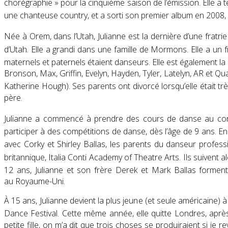
chorégraphie » pour la cinquième saison de l’émission. Elle a te
une chanteuse country, et a sorti son premier album en 2008, 
Née à Orem, dans l’Utah
, Julianne est la dernière d’une fratri
d’Utah
. Elle a grandi dans une famille de Mormons
. Elle a un
maternels et paternels étaient danseurs. Elle est également l
Bronson, Max, Griffin, Evelyn, Hayden, Tyler, Latelyn, AR et Qu
Katherine Hough)
. Ses parents ont divorcé lorsqu’elle était 
père.
Julianne a commencé à prendre des cours de danse au cons
participer à des compétitions de danse, dès l’âge de 9 ans
. E
avec Corky et Shirley Ballas, les parents du danseur profes
britannique, Italia Conti Academy of Theatre Arts
. Ils suivent 
12 ans, Julianne et son frère Derek et Mark Ballas forment,
au Royaume-Uni.
À 15 ans, Julianne devient la plus jeune (et seule américaine
Dance Festival
. Cette même année, elle quitte Londres, apr
petite fille, on m’a dit que trois choses se produiraient si je