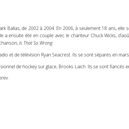
Mark Ballas, de 2002 à 2004
. En 2006, à seulement 18 ans, elle
Elle a ensuite été en couple avec le chanteur Chuck Wicks, d’
a chanson,
Is That So Wrong
.
adio et de télévision Ryan Seacrest
. Ils se sont séparés en mar
sionnel de hockey sur glace, Brooks Laich
. Ils se sont fiancés
brev.