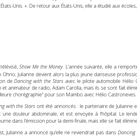
États-Unis. »
. De retour aux États-Unis, elle a étudié aux écol
télévisé,
Show Me the Money
. L’année suivante, elle a rempor
on Ohno; Julianne devient alors la plus jeune danseuse profess
ison de
Dancing with the Stars
avec le pilote automobile Hélio 
 animateur de radio, Adam Carolla, mais ils se sont fait élimin
illeure chorégraphie” pour son Mambo avec Hélio Castroneves.
ng with the Stars
ont été annoncés : le partenaire de Julianne e
 une douleur abdominale, et est envoyée à l’hôpital
. Le lend
ourne dans l’émission pour la demi-finale, mais elle se fait élimi
t, Julianne a annoncé qu’elle ne reviendrait pas dans
Dancing 