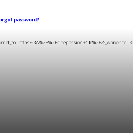
orgot password?
t&redirect_to=https%3A%2F%2Fcinepassion34.fr%2F&_wpnonce=