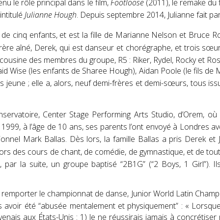
nu le rôle principal dans le film,
Footloose
(2011), le remake du
intitulé
Julianne Hough
. Depuis septembre 2014, Julianne fait par
e de cinq enfants
, et est la fille de Marianne Nelson et Bruce R
 frère aîné, Derek, qui est danseur et chorégraphe, et trois sœ
a cousine des membres du groupe, R5 : Riker, Rydel, Rocky et Ro
aid Wise (les enfants de Sharee Hough), Aidan Poole (le fils de Ma
très jeune ; elle a, alors, neuf demi-frères et demi-sœurs, tous
ervatoire, Center Stage Performing Arts Studio, d’Orem
, où
n 1999, à l’âge de 10 ans, ses parents l’ont envoyé à Londres ave
sionnel Mark Ballas
. Dès lors, la famille Ballas a pris Derek et
alors des cours de chant, de comédie, de gymnastique, et de toute
 par la suite, un groupe baptisé “2B1G” (“2 Boys, 1 Girl”)
. I
) à remporter le championnat de danse, Junior World Latin Cham
ès avoir été “abusée mentalement et physiquement” :
« Lorsque
 revenais aux États-Unis : 1) Je ne réussirais jamais à concrétis