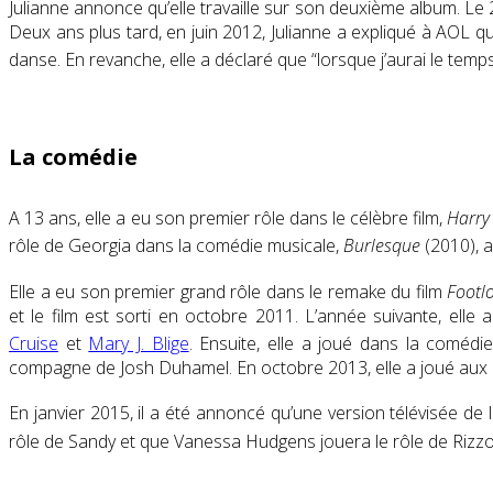
Julianne annonce qu’elle travaille sur son deuxième album. Le 21 
Deux ans plus tard, en juin 2012, Julianne a expliqué à AOL q
danse. En revanche, elle a déclaré que “lorsque j’aurai le te
La comédie
A 13 ans, elle a eu son premier rôle dans le célèbre film,
Harry 
rôle de Georgia dans la comédie musicale,
Burlesque
(2010), 
Elle a eu son premier grand rôle dans le remake du film
Footl
et le film est sorti en octobre 2011. L’année suivante, el
Cruise
et
Mary J. Blige
. Ensuite, elle a joué dans la coméd
compagne de Josh Duhamel. En octobre 2013, elle a joué aux
En janvier 2015, il a été annoncé qu’une version télévisée d
rôle de Sandy et que Vanessa Hudgens jouera le rôle de Rizzo, 