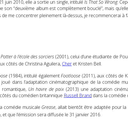
juin 2010, elle a sortie un single, intitulé
Is That So Wrong
. Cep
ue son “deuxième album est complètement bouclé”, mais qu’elle ne
mps de me concentrer pleinement là-dessus, je recommencerai à f
Potter à l’école des sorciers
(2001), celui d’une étudiante de Pou
aux côtés de Christina Aguilera,
Cher
et Kristen Bell
.
oose
(1984), intitulé également
Footloose
(2011), aux côtés de 
le a joué dans l’adaptation cinématographique de la comédie 
ie romantique,
Un havre de paix
(2013) une adaptation cinémat
 côtés du comédien britannique
Russell Brand
dans la comédie 
e la comédie musicale
Grease
, allait bientôt être adaptée pour l
et que l’émission sera diffusée le 31 janvier 2016
.