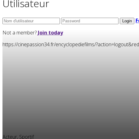
Utilisateur
F
Not a member?
Join today
https://cinepassion34.fr/encyclopediefilms/?action=logou
Acteur, Sportif