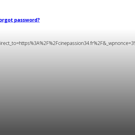
orgot password?
t&redirect_to=https%3A%2F%2Fcinepassion34.fr%2F&_wpnonce=