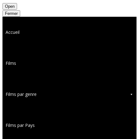
Open
Fermer
Accueil
Films
Films par genre
Films par Pays