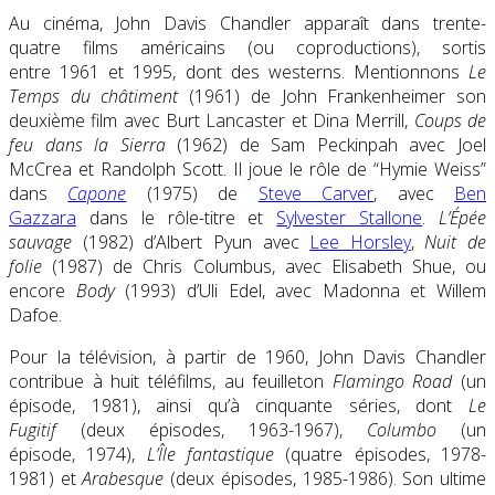
Au cinéma, John Davis Chandler apparaît dans trente-
quatre films américains (ou coproductions), sortis
entre 1961 et 1995, dont des westerns. Mentionnons
Le
Temps du châtiment
(1961) de John Frankenheimer son
deuxième film avec Burt Lancaster et Dina Merrill,
Coups de
feu dans la Sierra
(1962) de Sam Peckinpah avec Joel
McCrea et Randolph Scott. Il joue le rôle de “Hymie Weiss”
dans
Capone
(1975) de
Steve Carver
, avec
Ben
Gazzara
dans le rôle-titre et
Sylvester Stallone
.
L’Épée
sauvage
(1982) d’Albert Pyun avec
Lee Horsley
,
Nuit de
folie
(1987) de Chris Columbus, avec Elisabeth Shue, ou
encore
Body
(1993) d’Uli Edel, avec Madonna et Willem
Dafoe.
Pour la télévision, à partir de 1960, John Davis Chandler
contribue à huit téléfilms, au feuilleton
Flamingo Road
(un
épisode, 1981), ainsi qu’à cinquante séries, dont
Le
Fugitif
(deux épisodes, 1963-1967),
Columbo
(un
épisode, 1974),
L’Île fantastique
(quatre épisodes, 1978-
1981) et
Arabesque
(deux épisodes, 1985-1986). Son ultime