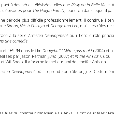
ipant à des séries télévisées telles que
Ricky ou la Belle Vie
et
I
trois épisodes pour
The Hogan Family
, feuilleton dans lequel il p
ériode plus difficile professionnellement. Il continue à tenir d
 que
Simon
,
Nés à Chicago
et
George and Leo
, mais ses rôles ne
râce à la série
Arrested Development
où il tient le rôle princi
ans une comédie
.
ortif ESPN dans le film
Dodgeball ! Même pas mal !
(2004) et a
réalisés par Jason Reitman:
Juno
(2007) et
In the Air
(2010), où i
 Will Speck. Il y incarne le meilleur ami de Jennifer Aniston.
rested Development
où il reprend son rôle originel. Cette m
illes du chanteur canadien Paul Anka. Ils ont deux filles : Fr