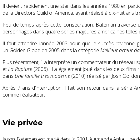
Il devient rapidement une star dans les années 1980 en partic
de la Directors Guild of America, ayant réalisé à dix-huit ans 
Peu de temps après cette consécration, Bateman traverse une p
personnages dans quatre séries majeures américaines telles
Il faut attendre l’année 2003 pour que le succès revienne g
un Golden Globe en 2005 dans la catégorie
Meilleur acteur d
Plus récemment, il a interprété un commentateur du réseau sp
et
La Rupture
(2006). Il a également joué dans les deux films 
dans
Une famille très moderne
(2010) réalisé par Josh Gordon et
Après 7 ans d’interruption, il fait son retour dans la série
Ar
comme réalisateur.
Vie privée
Jason Bateman est marié depuis 2001 à Amanda Anka, une des f