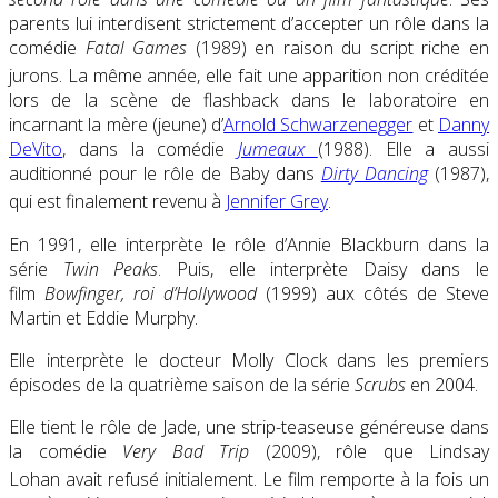
parents lui interdisent strictement d’accepter un rôle dans la
comédie
Fatal Games
(1989) en raison du script riche en
jurons
. La même année, elle fait une apparition non créditée
lors de la scène de flashback dans le laboratoire en
incarnant la mère (jeune) d’
Arnold Schwarzenegger
et
Danny
DeVito
, dans la comédie
Jumeaux
(1988). Elle a aussi
auditionné pour le rôle de Baby dans
Dirty Dancing
(1987),
qui est finalement revenu à
Jennifer Grey
.
En 1991, elle interprète le rôle d’Annie Blackburn dans la
série
Twin Peaks
. Puis, elle interprète Daisy dans le
film
Bowfinger, roi d’Hollywood
(1999) aux côtés de Steve
Martin et Eddie Murphy.
Elle interprète le docteur Molly Clock dans les premiers
épisodes de la quatrième saison de la série
Scrubs
en 2004.
Elle tient le rôle de Jade, une strip-teaseuse généreuse dans
la comédie
Very Bad Trip
(2009), rôle que Lindsay
Lohan avait refusé initialement
. Le film remporte à la fois un