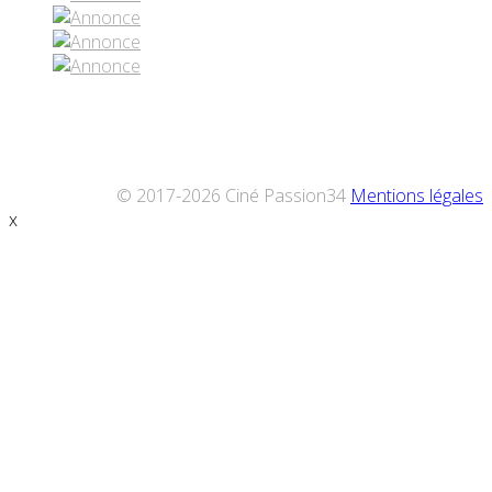
© 2017-2026 Ciné Passion34
Mentions légales
x
Défiler
vers
le
haut