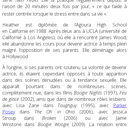
série
Twin Peaks
. Elle la pratique régulièrement depuis, à
raison de 20 minutes deux fois par jour,
« ce qui l’aide à
rester centrée lorsque le stress entre dans sa vie
»
.
Heather est diplômée de l’Agoura High School
en Californie en 1988. Après deux ans à UCLA (université de
Californie à Los Angeles), où elle a rencontré James Wood,
elle abandonne les cours pour devenir actrice à temps plein
malgré l’opposition de ses parents. Elle déménage alors
à Hollywood.
À l’origine, si ses parents ont soutenu sa volonté de devenir
actrice, ils étaient cependant opposés à toute apparition
dans des scènes dénudées ou à tendance sexuelle. Elle
apparaît pourtant dans de nombreuses scènes,
complètement nue, dans les films
Boogie Nights
(1997),
Feu
de glace
(2002), ainsi que dans de nombreux rôles lesbiens:
avec Lisa Zane dans
Toughguy
(1995), avec
Parker
Posey
dans
The Oh in Ohio
(2006), avec Jessica
Stroup dans
Broken
(2006) ou avec Jaime
Winstone dans
Boogie Woogie
(2009). La relation entre