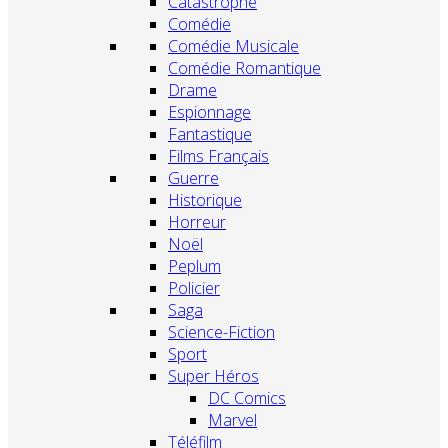
Catastrophe
Comédie
Comédie Musicale
Comédie Romantique
Drame
Espionnage
Fantastique
Films Français
Guerre
Historique
Horreur
Noël
Peplum
Policier
Saga
Science-Fiction
Sport
Super Héros
DC Comics
Marvel
Téléfilm