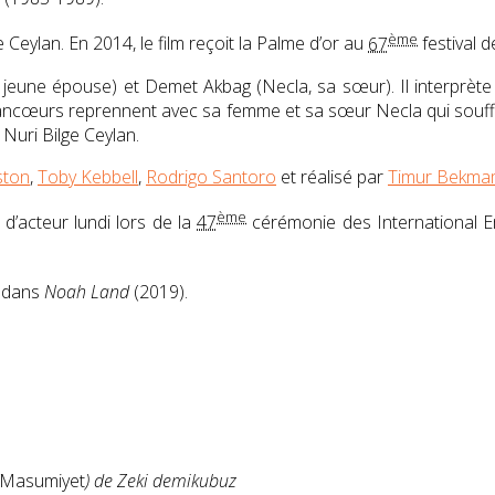
ème
 Ceylan. En 2014, le film reçoit la Palme d’or au
67
festival 
sa jeune épouse) et Demet Akbag (Necla, sa sœur). Il interprète 
les rancœurs reprennent avec sa femme et sa sœur Necla qui sou
Nuri Bilge Ceylan.
ston
,
Toby Kebbell
,
Rodrigo Santoro
et réalisé par
Timur Bekma
ème
 d’acteur lundi lors de la
47
cérémonie des International 
t dans
Noah Land
(2019).
Masumiyet
) de Zeki demikubuz