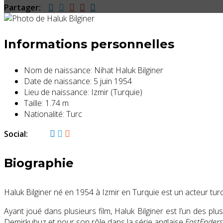
Partager:
Informations personnelles
Nom de naissance:
Nihat Haluk Bilginer
Date de naissance:
5 juin 1954
Lieu de naissance:
Izmir (Turquie)
Taille:
1.74 m
Nationalité:
Turc
Social:
Biographie
Haluk Bilginer né en 1954 à Izmir en Turquie est un acteur turc
Ayant joué dans plusieurs film, Haluk Bilginer est l’un des pl
Demirkubuz et pour son rôle dans la série anglaise
EastEnders