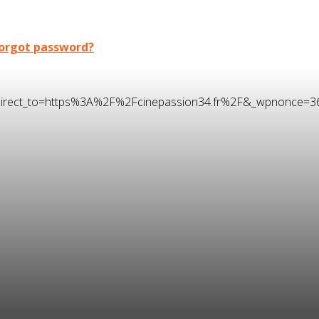
orgot password?
t&redirect_to=https%3A%2F%2Fcinepassion34.fr%2F&_wpnonce=