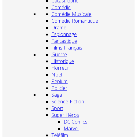
Catastrophe
Comédie
Comédie Musicale
Comédie Romantique
Drame
Espionnage
Fantastique
Films Français
Guerre
Historique
Horreur
Noël
Peplum
Policier
Saga
Science-Fiction
Sport
Super Héros
DC Comics
Marvel
Téléfilm