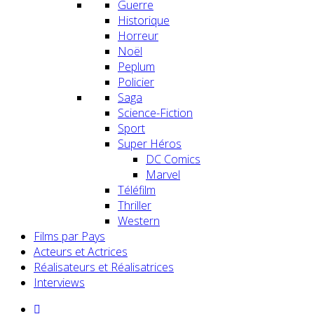
Guerre
Historique
Horreur
Noël
Peplum
Policier
Saga
Science-Fiction
Sport
Super Héros
DC Comics
Marvel
Téléfilm
Thriller
Western
Films par Pays
Acteurs et Actrices
Réalisateurs et Réalisatrices
Interviews