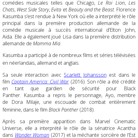
comédies musicales telles que Chicago,
Le Roi Lion
,
Les
Chats
,
West Side Story
,
Evita
et
Beauty and the Beast
. Florence
Kasumba s’est rendue à New York où elle a interprété le rôle
principal dans la première production allemande de la
comédie musicale à succès international d’Elton John,
Aida. Elle a également joué Lisa dans la première distribution
allemande de
Mamma Mia
.
Kasumba a participé à de nombreux films et séries télévisées
en néerlandais, allemand et anglais.
Sa seule interaction avec
Scarlett Johansson
est dans le
film
Captain America: Civil War
(2016). Son rôle a été crédité
en tant que gardien de sécurité pour Black
Panther. Kasumba a repris le personnage, Ayo, membre
de Dora Milaje, une escouade de combat entièrement
féminine, dans le film
Black Panther
(2018).
Après sa première apparition dans Marvel Cinematic
Universe, elle a interprété le rôle de la sénatrice Acantha
dans
Wonder Woman
(2017) et la méchante sorcière de l’Est