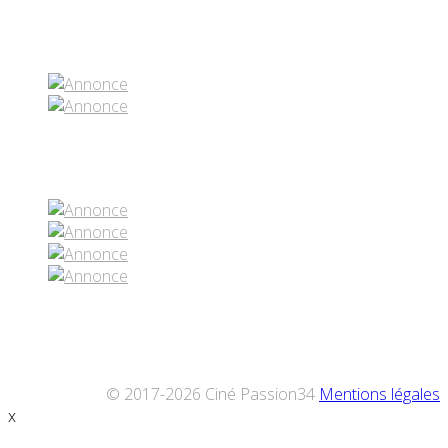
Partenaires contenus
Réseaux sociaux
© 2017-2026 Ciné Passion34
Mentions légales
x
Défiler