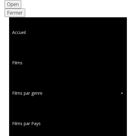
Open
Fermer
Accueil
Films
Films par genre
Films par Pays