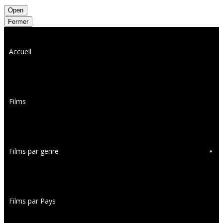
Open
Fermer
Accueil
Films
Films par genre
Films par Pays