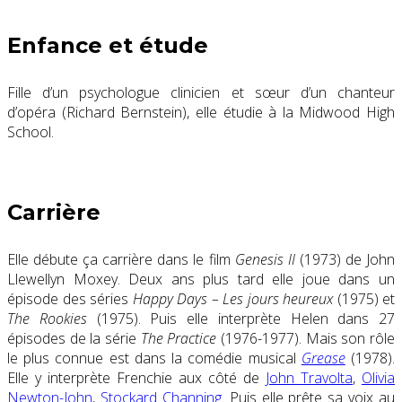
Enfance et étude
Fille d’un psychologue clinicien et sœur d’un chanteur
d’opéra (Richard Bernstein), elle étudie à la Midwood High
School.
Carrière
Elle débute ça carrière dans le film
Genesis II
(1973) de John
Llewellyn Moxey. Deux ans plus tard elle joue dans un
épisode des séries
Happy Days – Les jours heureux
(1975) et
The Rookies
(1975). Puis elle interprète Helen dans 27
épisodes de la série
The Practice
(1976-1977). Mais son rôle
le plus connue est dans la comédie musical
Grease
(1978).
Elle y interprète Frenchie aux côté de
John Travolta
,
Olivia
Newton-John
,
Stockard Channing
. Puis elle prête sa voix au