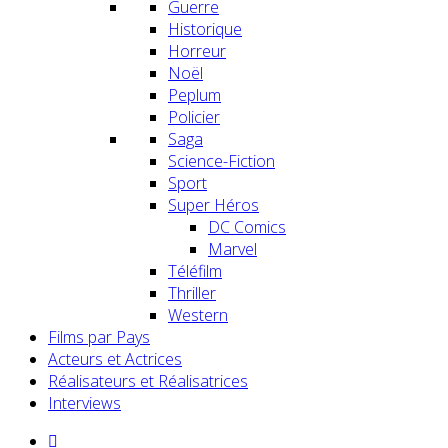
Guerre
Historique
Horreur
Noël
Peplum
Policier
Saga
Science-Fiction
Sport
Super Héros
DC Comics
Marvel
Téléfilm
Thriller
Western
Films par Pays
Acteurs et Actrices
Réalisateurs et Réalisatrices
Interviews