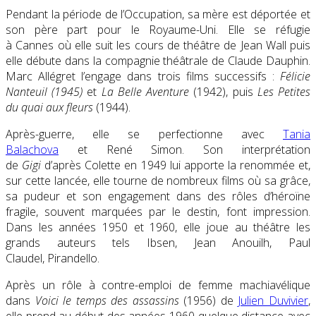
Pendant la période de l’Occupation, sa mère est déportée et
son père part pour le Royaume-Uni. Elle se réfugie
à Cannes où elle suit les cours de théâtre de Jean Wall puis
elle débute dans la compagnie théâtrale de Claude Dauphin.
Marc Allégret l’engage dans trois films successifs :
Félicie
Nanteuil (1945)
et
La Belle Aventure
(1942), puis
Les Petites
du quai aux fleurs
(1944).
Après-guerre, elle se perfectionne avec
Tania
Balachova
et René Simon. Son interprétation
de
Gigi
d’après Colette en 1949 lui apporte la renommée et,
sur cette lancée, elle tourne de nombreux films où sa grâce,
sa pudeur et son engagement dans des rôles d’héroïne
fragile, souvent marquées par le destin, font impression.
Dans les années 1950 et 1960, elle joue au théâtre les
grands auteurs tels Ibsen, Jean Anouilh, Paul
Claudel, Pirandello.
Après un rôle à contre-emploi de femme machiavélique
dans
Voici le temps des assassins
(1956) de
Julien Duvivier
,
elle prend au début des années 1960 quelque distance avec