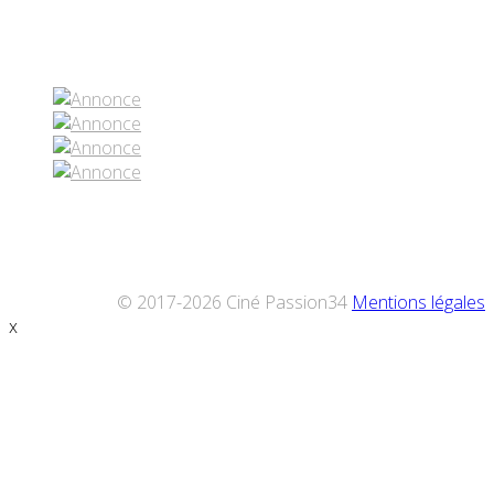
Réseaux sociaux
© 2017-2026 Ciné Passion34
Mentions légales
x
Défiler
vers
le
haut