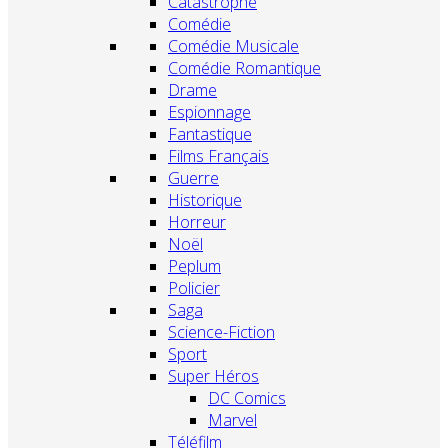
Catastrophe
Comédie
Comédie Musicale
Comédie Romantique
Drame
Espionnage
Fantastique
Films Français
Guerre
Historique
Horreur
Noël
Peplum
Policier
Saga
Science-Fiction
Sport
Super Héros
DC Comics
Marvel
Téléfilm