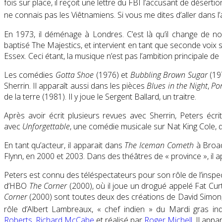
fois sur place, il reçoit une lettre du FBI l’accusant de déserti
ne connais pas les Viêtnamiens. Si vous me dites d’aller dans l’a
En 1973, il déménage à Londres. C’est là qu’il change de 
baptisé The Majestics, et intervient en tant que seconde voi
Essex. Ceci étant, la musique n’est pas l’ambition principale de 
Les comédies
Gotta Shoe
(1976) et
Bubbling Brown Sugar
(197
Sherrin. Il apparaît aussi dans les pièces
Blues in the Night
,
Po
de la terre (1981). Il y joue le Sergent Ballard, un traitre.
Après avoir écrit plusieurs revues avec Sherrin, Peters écrit
avec
Unforgettable
, une comédie musicale sur Nat King Cole, q
En tant qu’acteur, il apparait dans
The Iceman Cometh
à Broad
Flynn, en 2000 et 2003. Dans des théâtres de « province », il 
Peters est connu des téléspectateurs pour son rôle de l’insp
d’HBO
The Corner
(2000), où il joue un drogué appelé Fat Curt
Corner
(2000) sont toutes deux des créations de David Simon, é
rôle d’Albert Lambreaux, « chef indien » du Mardi gras in
Roberts
,
Richard McCabe
et réalisé par
Roger Michell
. Il app