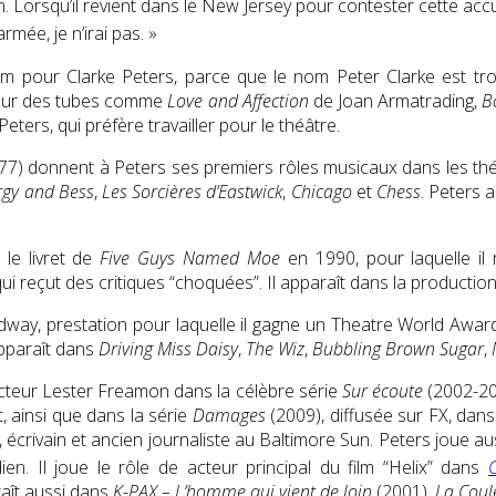
on. Lorsqu’il revient dans le New Jersey pour contester cette accusa
rmée, je n’irai pas. »
nom pour Clarke Peters, parce que le nom Peter Clarke est tr
x sur des tubes comme
Love and Affection
de Joan Armatrading,
B
Peters, qui préfère travailler pour le théâtre.
7) donnent à Peters ses premiers rôles musicaux dans les théâ
rgy and Bess
,
Les Sorcières d’Eastwick
,
Chicago
et
Chess
. Peters 
 le livret de
Five Guys Named Moe
en 1990, pour laquelle il
ui reçut des critiques “choquées”. Il apparaît dans la productio
way, prestation pour laquelle il gagne un Theatre World Award, 
apparaît dans
Driving Miss Daisy
,
The Wiz
,
Bubbling Brown Sugar
,
ecteur Lester Freamon dans la célèbre série
Sur écoute
(2002-200
, ainsi que dans la série
Damages
(2009), diffusée sur FX, dans
crivain et ancien journaliste au Baltimore Sun. Peters joue au
dien
. Il joue le rôle de acteur principal du film “Helix” dans
araît aussi dans
K-PAX – L’homme qui vient de loin
(2001),
La Coul