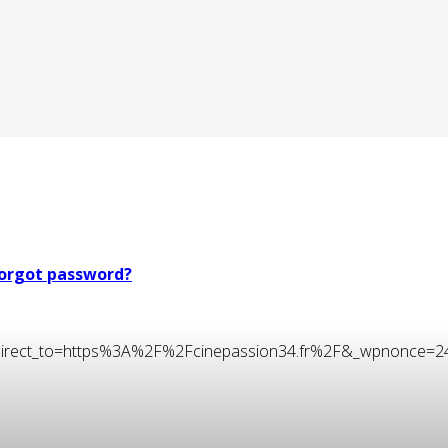
orgot password?
t&redirect_to=https%3A%2F%2Fcinepassion34.fr%2F&_wpnonce=