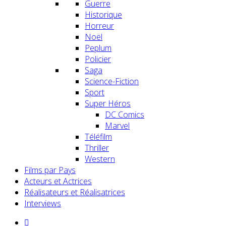
Guerre
Historique
Horreur
Noël
Peplum
Policier
Saga
Science-Fiction
Sport
Super Héros
DC Comics
Marvel
Téléfilm
Thriller
Western
Films par Pays
Acteurs et Actrices
Réalisateurs et Réalisatrices
Interviews