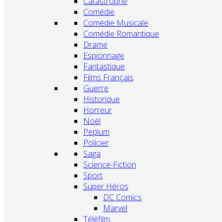
Catastrophe
Comédie
Comédie Musicale
Comédie Romantique
Drame
Espionnage
Fantastique
Films Français
Guerre
Historique
Horreur
Noël
Peplum
Policier
Saga
Science-Fiction
Sport
Super Héros
DC Comics
Marvel
Téléfilm