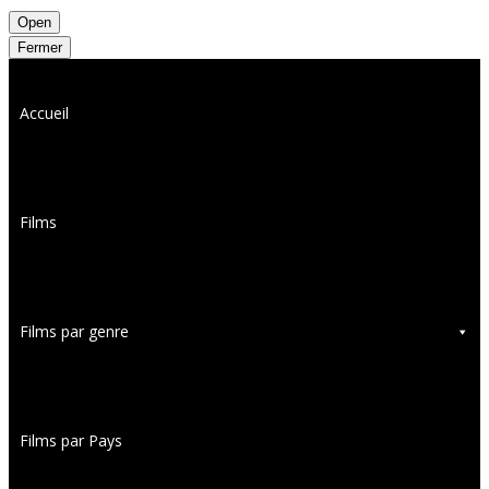
Open
Fermer
Accueil
Films
Films par genre
Films par Pays