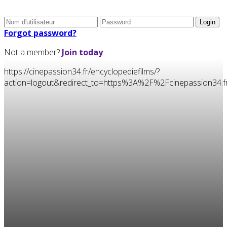
Forgot password?
Not a member?
Join today
https://cinepassion34.fr/encyclopediefilms/?
action=logout&redirect_to=https%3A%2F%2Fcinepassion34