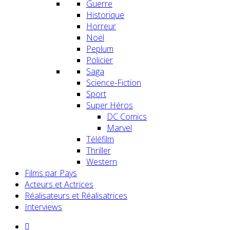
Guerre
Historique
Horreur
Noël
Peplum
Policier
Saga
Science-Fiction
Sport
Super Héros
DC Comics
Marvel
Téléfilm
Thriller
Western
Films par Pays
Acteurs et Actrices
Réalisateurs et Réalisatrices
Interviews