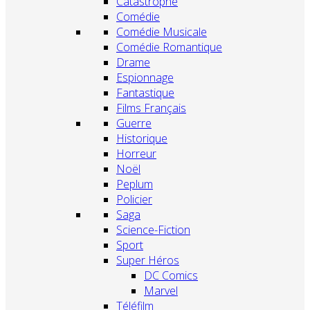
Catastrophe
Comédie
Comédie Musicale
Comédie Romantique
Drame
Espionnage
Fantastique
Films Français
Guerre
Historique
Horreur
Noël
Peplum
Policier
Saga
Science-Fiction
Sport
Super Héros
DC Comics
Marvel
Téléfilm