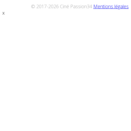
© 2017-2026 Ciné Passion34
Mentions légales
x
Défiler
vers
le
haut