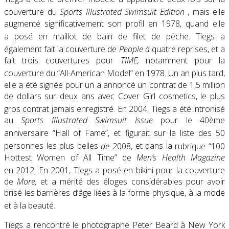
couverture du
Sports Illustrated Swimsuit Edition
,
mais elle
augmenté significativement son profil en 1978, quand elle
a posé en maillot de bain de filet de pêche.
Tiegs a
également fait la couverture de
People à
quatre reprises,
et a
fait trois couvertures pour
TIME
,
notamment pour la
couverture du “All-American Model” en 1978.
Un an plus tard,
elle a été signée pour un a annoncé un contrat de 1,5 million
de dollars sur deux ans avec
Cover Girl
cosmetics, le plus
gros contrat jamais enregistré.
En 2004, Tiegs a été intronisé
au
Sports Illustrated Swimsuit Issue
pour le
40ème
anniversaire “Hall of Fame”,
et figurait sur
la liste des
50
personnes les plus belles
de
2008,
et
dans la
rubrique “100
Hottest Women of All Time” de
Men’s Health Magazine
en 2012.
En 2001, Tiegs a posé en bikini pour la couverture
de
More
,
et a mérité des éloges considérables pour avoir
brisé les barrières d’âge liées à la forme physique, à la mode
et à la beauté.
Tiegs a rencontré le photographe
Peter Beard
à New York