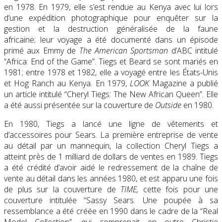
en 1978. En 1979, elle s’est rendue au Kenya avec lui lors
d’une expédition photographique pour enquêter sur la
gestion et la destruction généralisée de la faune
africaine; leur voyage a été documenté dans un épisode
primé aux Emmy de
The American Sportsman
d’ABC intitulé
“Africa: End of the Game”. Tiegs et Beard se sont mariés en
1981; entre 1978 et 1982, elle a voyagé entre les États-Unis
et Hog Ranch au Kenya.
En 1979,
LOOK
Magazine a publié
un article intitulé “Cheryl Tiegs: The New African Queen”.
Elle
a été aussi présentée sur la couverture de
Outside
en 1980.
En 1980, Tiegs a lancé une ligne de vêtements et
d’accessoires pour
Sears
. La première entreprise de vente
au détail par un mannequin, la collection Cheryl Tiegs a
atteint près de 1 milliard de dollars de ventes en 1989. Tiegs
a été crédité d’avoir aidé le redressement de la chaîne de
vente au détail dans les années 1980, et est apparu une fois
de plus sur la couverture de
TIME,
cette fois pour une
couverture intitulée “Sassy Sears.
Une poupée à sa
ressemblance a été créée en 1990 dans le cadre de la “Real