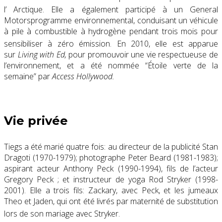
l’
Arctique
.
Elle a également participé à un
General
Motors
programme environnemental, conduisant un véhicule
à pile à combustible à
hydrogène
pendant trois mois pour
sensibiliser à
zéro émission
.
En 2010, elle est apparue
sur
Living with Ed
,
pour promouvoir une vie respectueuse de
l’environnement, et a été nommée “Étoile verte de la
semaine” par
Access Hollywood.
Vie privée
Tiegs a été marié quatre fois: au directeur de la publicité
Stan
Dragoti
(1970-1979); photographe
Peter Beard
(1981-1983);
aspirant acteur Anthony Peck (1990-1994), fils de l’acteur
Gregory Peck
; et instructeur de yoga
Rod Stryker
(1998-
2001). Elle a trois fils: Zackary, avec Peck, et les jumeaux
Theo et Jaden, qui ont été livrés par
maternité de substitution
lors de son mariage avec Stryker.