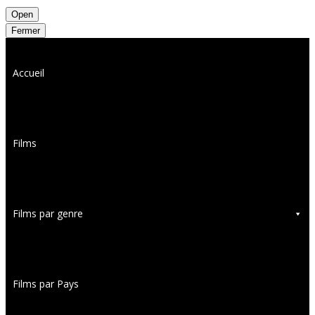
Open
Fermer
Accueil
Films
Films par genre
Films par Pays