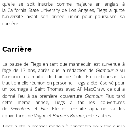
qu’elle se soit inscrite comme majeure en anglais à
la
California State University de Los Angeles
, Tiegs a quitté
l’université avant son année junior pour poursuivre sa
carrière.
Carrière
La pause de Tiegs en tant que mannequin est survenue à
l’âge de 17 ans, après que la rédaction de
Glamour a
vu
l’annonce du maillot de bain de Cole. En contournant la
traditionnelle réunion en personne, Tiegs a été réservé pour
un tournage à
Saint Thomas
avec
Ali MacGraw
, ce qui a
donné lieu à sa première couverture
Glamour
.
Plus tard
cette même année, Tiegs a fait les couvertures
de
Seventeen
et
Elle
.
Elle est ensuite apparue sur les
couvertures de
Vogue
et
Harper’s Bazaar
,
entre autres.
Tiegs a été le premier modèle à apparaître deux fois sur la