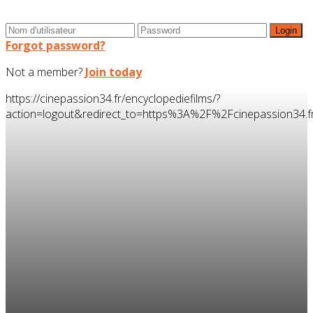
Forgot password?
Not a member?
Join today
https://cinepassion34.fr/encyclopediefilms/?
action=logout&redirect_to=https%3A%2F%2Fcinepassion34