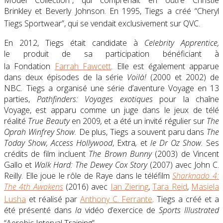
Model Collection”, qui comprenait en outre
C
hristie
Brinkley
et
Beverly Johnson
. En 1995, Tiegs a créé “Cheryl
Tiegs Sportwear”, qui se vendait exclusivement sur
QVC
.
En 2012, Tiegs était candidate à
Celebrity Apprentice
,
le
produit de sa participation bénéficiant à
la Fondation
Farrah Fawcett
.
Elle est également apparue
dans deux épisodes de la série
Voilà!
(2000 et 2002)
de
NBC
.
Tiegs a organisé une série d’aventure Voyage en 13
parties,
Pathfinders: Voyages exotiques
pour la chaîne
Voyage, est apparu comme un juge dans le jeux de télé
réalité
True Beauty
en 2009
,
et a été un invité régulier sur
The
Oprah Winfrey Show
.
De plus, Tiegs a souvent paru dans
The
Today Show
,
Access Hollywood
, Extra
,
et
le Dr Oz Show
.
Ses
crédits de film incluent
The Brown Bunny
(2003)
de
Vincent
Gallo et
Walk Hard: The Dewey Cox Story
(2007) avec
John C.
Reilly
. Elle joue le rôle de Raye dans le téléfilm
Sharknado 4:
The 4th Awakens
(2016) avec
Ian Ziering
,
Tara Reid
,
Masiela
Lusha
et réalisé par
Anthony C. Ferrante
.
Tiegs a créé et a
été présenté dans
la
vidéo d’exercice de
Sports Illustrated
“Aerobic Interval Training”.