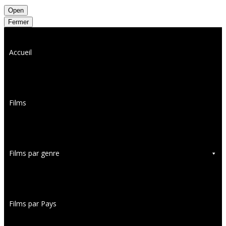
Open
Fermer
Accueil
Films
Films par genre
Films par Pays