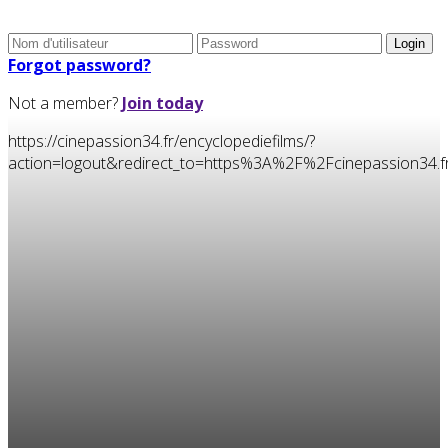
Forgot password?
Not a member?
Join today
https://cinepassion34.fr/encyclopediefilms/?
action=logout&redirect_to=https%3A%2F%2Fcinepassion3