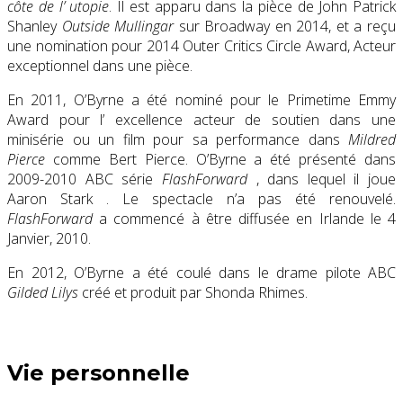
côte de l’ utopie
. Il est apparu dans la pièce de John Patrick
Shanley
Outside Mullingar
sur Broadway en 2014, et a reçu
une nomination pour 2014 Outer Critics Circle Award, Acteur
exceptionnel dans une pièce.
En 2011, O’Byrne a été nominé pour le
Primetime Emmy
Award pour l’
excellence acteur de
soutien dans une
minisérie ou un
film
pour sa performance dans
Mildred
Pierce
comme Bert Pierce.
O’Byrne a été présenté dans
2009-2010 ABC série
FlashForward
, dans lequel il joue
Aaron Stark . Le spectacle n’a pas été renouvelé.
FlashForward
a commencé à être diffusée en Irlande le 4
Janvier, 2010.
En 2012, O’Byrne a été coulé dans le drame pilote ABC
Gilded Lilys
créé et produit par Shonda Rhimes.
Vie personnelle