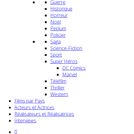
Guerre
Historique
Horreur
Noël
Peplum
Policier
Saga
Science-Fiction
Sport
Super Héros
DC Comics
Marvel
Téléfilm
Thriller
Western
Films par Pays
Acteurs et Actrices
Réalisateurs et Réalisatrices
Interviews