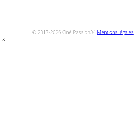
© 2017-2026 Ciné Passion34
Mentions légales
x
Défiler
vers
le
haut