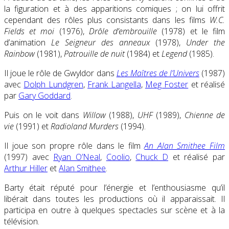
la figuration et à des apparitions comiques ; on lui offrit
cependant des rôles plus consistants dans les films
W.C.
Fields et moi
(1976),
Drôle d’embrouille
(1978) et le film
d’animation
Le Seigneur des anneaux
(1978),
Under the
Rainbow
(1981),
Patrouille de nuit
(1984) et
Legend
(1985).
Il joue le rôle de Gwyldor dans
Les Maîtres de l’Univers
(1987)
avec
Dolph Lundgren
,
Frank Langella
,
Meg Foster
et réalisé
par
Gary Goddard
.
Puis on le voit dans
Willow
(1988),
UHF
(1989),
Chienne de
vie
(1991) et
Radioland Murders
(1994).
Il joue son propre rôle dans le film
An Alan Smithee Film
(1997) avec
Ryan O’Neal
,
Coolio
,
Chuck D
et réalisé par
Arthur Hiller
et
Alan Smithee
.
Barty était réputé pour l’énergie et l’enthousiasme qu’il
libérait dans toutes les productions où il apparaissait. Il
participa en outre à quelques spectacles sur scène et à la
télévision.