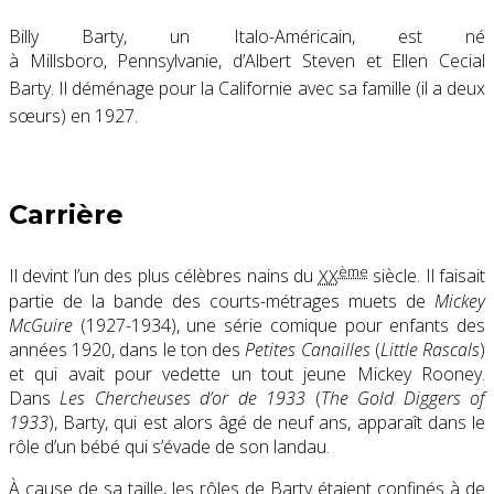
Billy Barty, un Italo-Américain, est né
à Millsboro, Pennsylvanie, d’Albert Steven et Ellen Cecial
Barty
. Il déménage pour la Californie avec sa famille (il a deux
sœurs) en 1927
.
Carrière
ème
Il devint l’un des plus célèbres nains du
XX
siècle. Il faisait
partie de la bande des courts-métrages muets de
Mickey
McGuire
(1927-1934), une série comique pour enfants des
années 1920, dans le ton des
Petites Canailles
(
Little Rascals
)
et qui avait pour vedette un tout jeune Mickey Rooney.
Dans
Les Chercheuses d’or de 1933
(
The Gold Diggers of
1933
), Barty, qui est alors âgé de neuf ans, apparaît dans le
rôle d’un bébé qui s’évade de son landau.
À cause de sa taille, les rôles de Barty étaient confinés à de