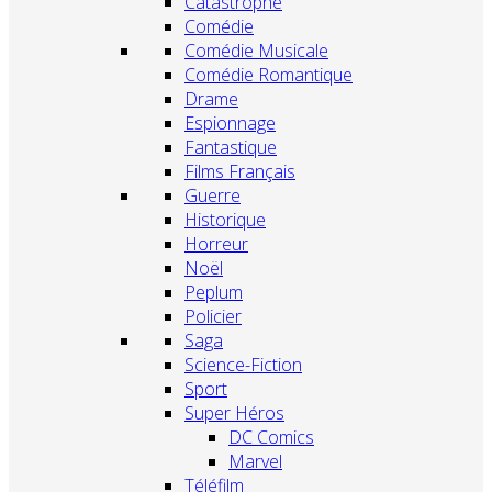
Catastrophe
Comédie
Comédie Musicale
Comédie Romantique
Drame
Espionnage
Fantastique
Films Français
Guerre
Historique
Horreur
Noël
Peplum
Policier
Saga
Science-Fiction
Sport
Super Héros
DC Comics
Marvel
Téléfilm