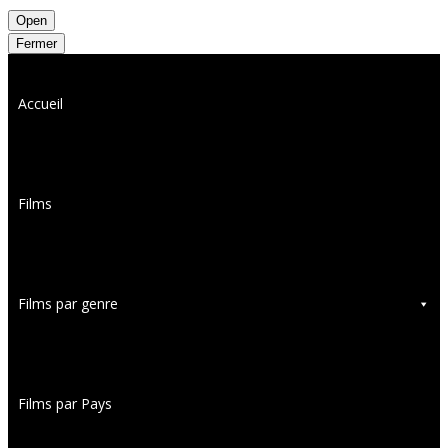
Open
Fermer
Accueil
Films
Films par genre
Films par Pays