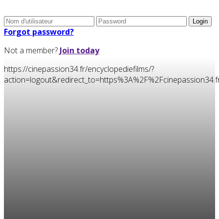
Forgot password?
Not a member?
Join today
https://cinepassion34.fr/encyclopediefilms/?
action=logout&redirect_to=https%3A%2F%2Fcinepassion34