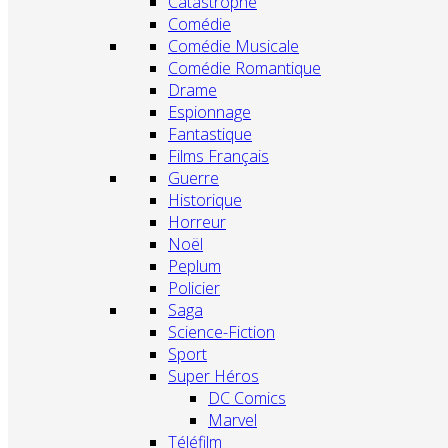
Catastrophe
Comédie
Comédie Musicale
Comédie Romantique
Drame
Espionnage
Fantastique
Films Français
Guerre
Historique
Horreur
Noël
Peplum
Policier
Saga
Science-Fiction
Sport
Super Héros
DC Comics
Marvel
Téléfilm