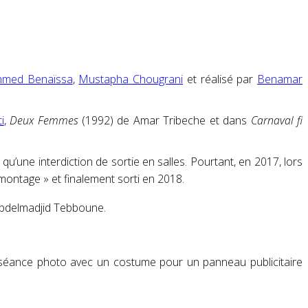
hmed Benaïssa
,
Mustapha Chougrani
et réalisé par
Benamar
i
,
Deux Femmes
(1992) de Amar Tribeche et dans
Carnaval fi
i qu’une interdiction de sortie en salles. Pourtant, en 2017, lors
 montage » et finalement sorti en 2018
.
e Abdelmadjid Tebboune
.
 séance photo avec un costume pour un panneau publicitaire