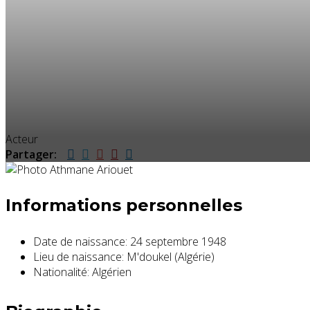
Acteur
Partager:
Informations personnelles
Date de naissance:
24 septembre 1948
Lieu de naissance:
M'doukel (Algérie)
Nationalité:
Algérien