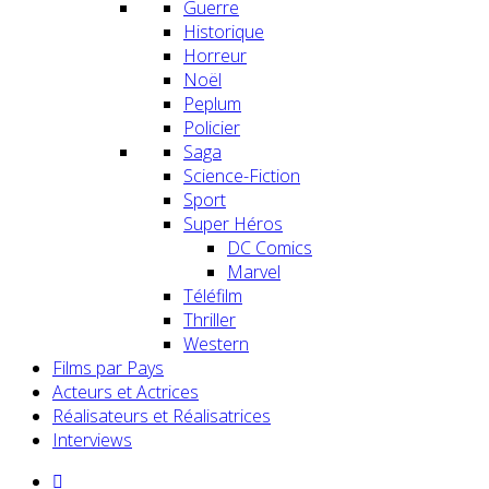
Guerre
Historique
Horreur
Noël
Peplum
Policier
Saga
Science-Fiction
Sport
Super Héros
DC Comics
Marvel
Téléfilm
Thriller
Western
Films par Pays
Acteurs et Actrices
Réalisateurs et Réalisatrices
Interviews