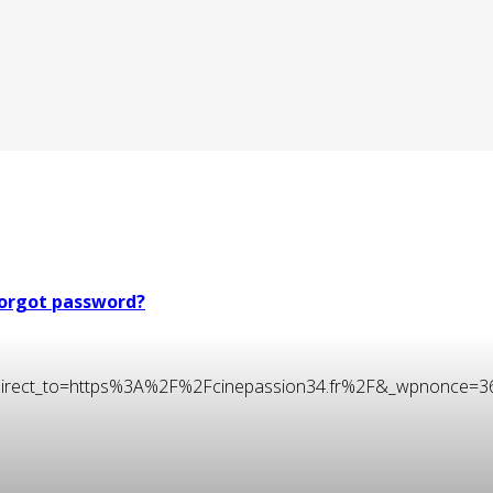
orgot password?
t&redirect_to=https%3A%2F%2Fcinepassion34.fr%2F&_wpnonce=