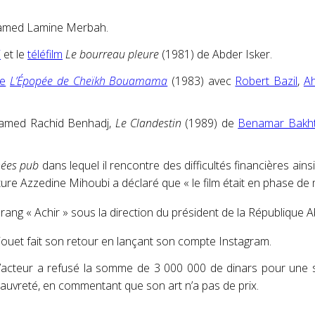
amed Lamine Merbah.
i
et le
téléfilm
Le bourreau pleure
(1981) de Abder Isker.
ue
L’Épopée de Cheïkh Bouamama
(1983) avec
Robert Bazil
,
A
amed Rachid Benhadj,
Le Clandestin
(1989) de
Benamar Bakht
nées pub
dans lequel il rencontre des difficultés financières ains
lture Azzedine Mihoubi a déclaré que « le film était en phase de
de rang « Achir » sous la direction du président de la Républiqu
riouet fait son retour en lançant son compte Instagram
.
 l’acteur a refusé la somme de 3 000 000 de dinars pour une
 pauvreté, en commentant que son art n’a pas de prix
.