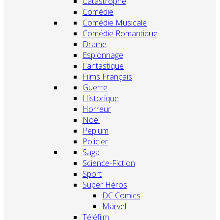
Catastrophe
Comédie
Comédie Musicale
Comédie Romantique
Drame
Espionnage
Fantastique
Films Français
Guerre
Historique
Horreur
Noël
Peplum
Policier
Saga
Science-Fiction
Sport
Super Héros
DC Comics
Marvel
Téléfilm