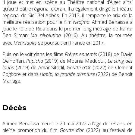
Il joue et met en scène au Théâtre national d’Alger ainsi
qu’au théâtre régional d’Oran. Il a également dirigé le théâtre
régional de Sidi Bel Abbès. En 2013, il remporte le prix de la
meilleure réalisation pour le film
Nedjma
. Ahmed Benaïssa a
joué le rôle de Rida dans le premier long métrage de Ramzi
Ben Sliman
Ma révolution
(2016). Au théâtre, la tournée
avec
Meursaults
se poursuit en France en 2017
.
Puis on le voit dans les films
Frères ennemis
(2018) de David
Oelhoffen,
Papicha
(2019) de Mounia Meddour,
Le sang des
loups
(2019) de Amar Sifodil,
Goutte d’Or
(2022) de Clément
Cogitore et dans
Habib, la grande aventure
(2022) de Benoît
Mariage.
Décès
Ahmed Benaïssa meurt le
20 mai 2022
à l’âge de 78 ans, en
pleine promotion du film
Goutte d’or
(2022) au festival de