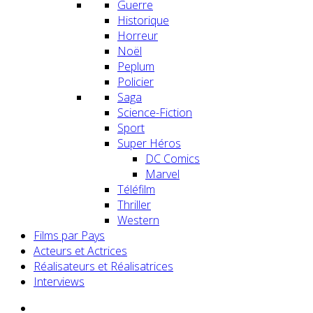
Guerre
Historique
Horreur
Noël
Peplum
Policier
Saga
Science-Fiction
Sport
Super Héros
DC Comics
Marvel
Téléfilm
Thriller
Western
Films par Pays
Acteurs et Actrices
Réalisateurs et Réalisatrices
Interviews