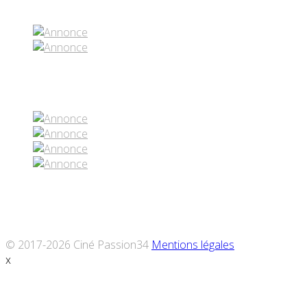
Réseaux sociaux
© 2017-2026 Ciné Passion34
Mentions légales
x
Défiler
vers
le