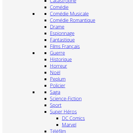
Catastrophe
Comédie
Comédie Musicale
Comédie Romantique
Drame
Espionnage
Fantastique
Films Français
Guerre
Historique
Horreur
Noël
Peplum
Policier
Saga
Science-Fiction
Sport
Super Héros
DC Comics
Marvel
Téléfilm