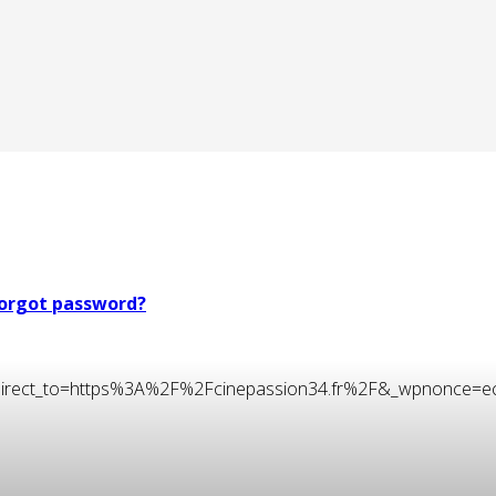
orgot password?
t&redirect_to=https%3A%2F%2Fcinepassion34.fr%2F&_wpnonce=