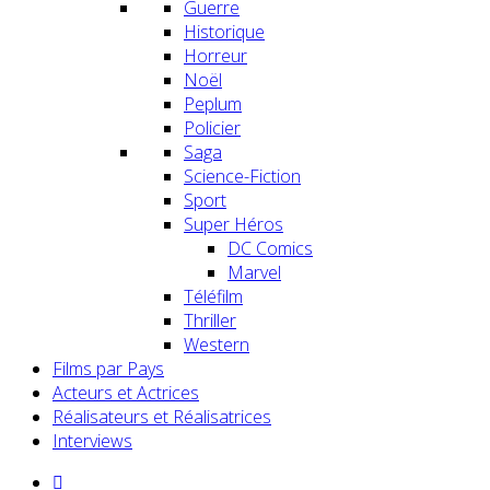
Guerre
Historique
Horreur
Noël
Peplum
Policier
Saga
Science-Fiction
Sport
Super Héros
DC Comics
Marvel
Téléfilm
Thriller
Western
Films par Pays
Acteurs et Actrices
Réalisateurs et Réalisatrices
Interviews