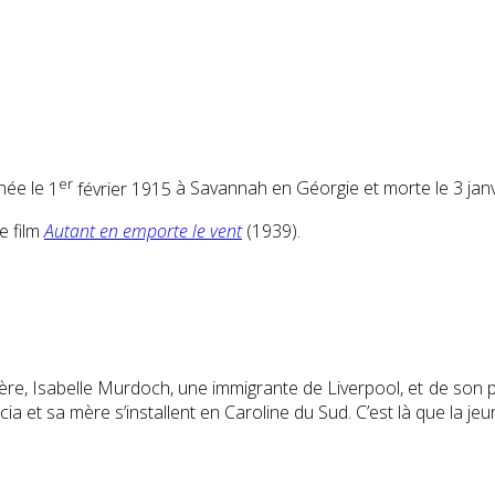
er
 née le
1
février 1915
à Savannah en Géorgie et morte le
3 jan
e film
Autant en emporte le vent
(1939).
ère, Isabelle Murdoch, une immigrante de Liverpool, et de son 
a et sa mère s’installent en Caroline du Sud. C’est là que la jeu