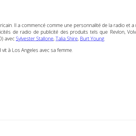
icain. Il a commencé comme une personnalité de la radio et a ram
licités de radio de publicité des produits tels que Revlon, Vol
0) avec
Sylvester Stallone
,
Talia Shire
,
Burt Young
.
l vit à Los Angeles avec sa femme.