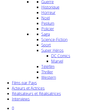
Guerre
Historique
Horreur
Noël
Peplum
Policier
Saga
Science-Fiction
Sport
Super Héros
DC Comics
Marvel
Téléfilm
Thriller
Western
Films par Pays
Acteurs et Actrices
Réalisateurs et Réalisatrices
Interviews