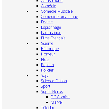
Catastrophe
Comédie
Comédie Musicale
Comédie Romantique
Drame
Espionnage
Fantastique
Films Français
Guerre
Historique
Horreur
Noël
Peplum
Policier
Saga
Science-Fiction
Sport
Super Héros
DC Comics
Marvel
Téléfilm