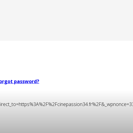
orgot password?
t&redirect_to=https%3A%2F%2Fcinepassion34.fr%2F&_wpnonce=