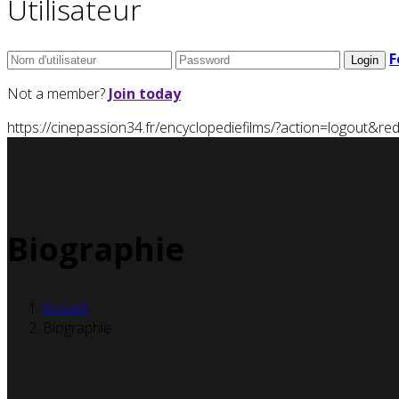
Utilisateur
F
Not a member?
Join today
https://cinepassion34.fr/encyclopediefilms/?action=logou
Biographie
Accueil
Biographie