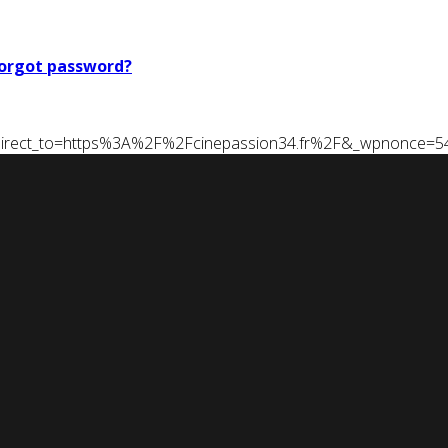
orgot password?
t&redirect_to=https%3A%2F%2Fcinepassion34.fr%2F&_wpnonce=