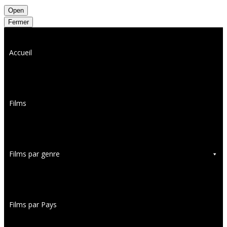
Open
Fermer
Accueil
Films
Films par genre
Films par Pays