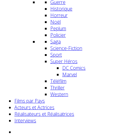
Guerre
Historique
Horreur
Noël
Peplum
Policier
Saga
Science-Fiction
Sport
Super Héros
DC Comics
Marvel
Téléfilm
Thriller
Western
Films par Pays
Acteurs et Actrices
Réalisateurs et Réalisatrices
Interviews