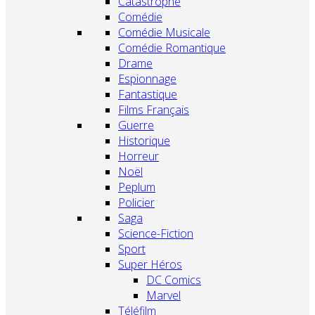
Catastrophe
Comédie
Comédie Musicale
Comédie Romantique
Drame
Espionnage
Fantastique
Films Français
Guerre
Historique
Horreur
Noël
Peplum
Policier
Saga
Science-Fiction
Sport
Super Héros
DC Comics
Marvel
Téléfilm