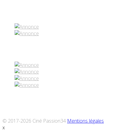
Partenaires contenus
Réseaux sociaux
© 2017-2026 Ciné Passion34
Mentions légales
x
Défiler