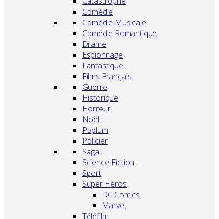
Catastrophe
Comédie
Comédie Musicale
Comédie Romantique
Drame
Espionnage
Fantastique
Films Français
Guerre
Historique
Horreur
Noël
Peplum
Policier
Saga
Science-Fiction
Sport
Super Héros
DC Comics
Marvel
Téléfilm