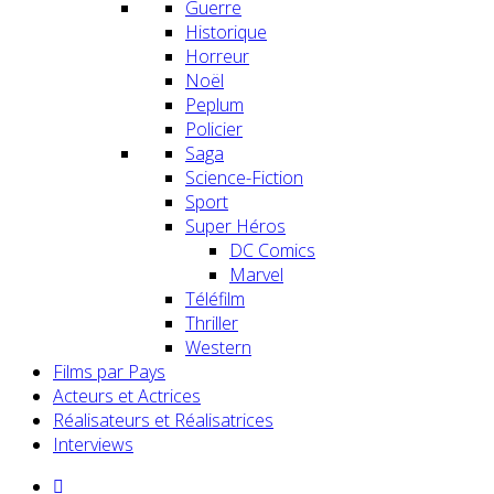
Guerre
Historique
Horreur
Noël
Peplum
Policier
Saga
Science-Fiction
Sport
Super Héros
DC Comics
Marvel
Téléfilm
Thriller
Western
Films par Pays
Acteurs et Actrices
Réalisateurs et Réalisatrices
Interviews