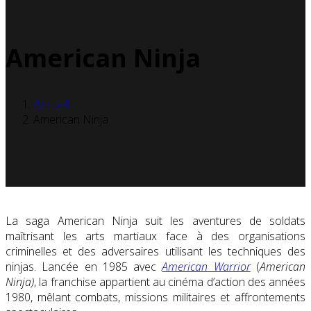
American Ninja
Accueil
American Ninja
La saga American Ninja suit les aventures de soldats
maîtrisant les arts martiaux face à des organisations
criminelles et des adversaires utilisant les techniques des
ninjas. Lancée en 1985 avec
American Warrior
(
American
Ninja)
, la franchise appartient au cinéma d’action des années
1980, mêlant combats, missions militaires et affrontements