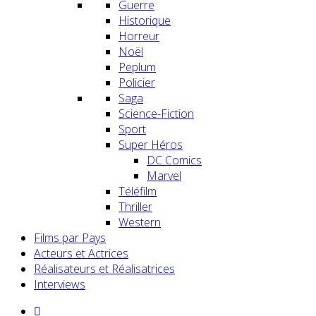
Guerre
Historique
Horreur
Noël
Peplum
Policier
Saga
Science-Fiction
Sport
Super Héros
DC Comics
Marvel
Téléfilm
Thriller
Western
Films par Pays
Acteurs et Actrices
Réalisateurs et Réalisatrices
Interviews