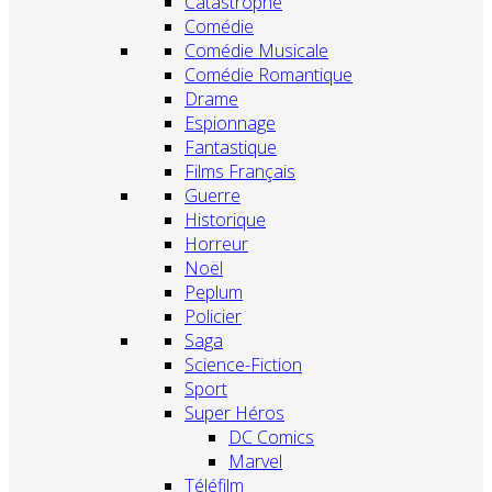
Catastrophe
Comédie
Comédie Musicale
Comédie Romantique
Drame
Espionnage
Fantastique
Films Français
Guerre
Historique
Horreur
Noël
Peplum
Policier
Saga
Science-Fiction
Sport
Super Héros
DC Comics
Marvel
Téléfilm