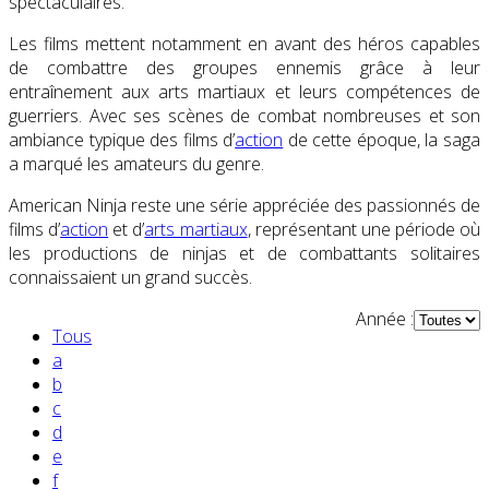
spectaculaires.
Les films mettent notamment en avant des héros capables
de combattre des groupes ennemis grâce à leur
entraînement aux arts martiaux et leurs compétences de
guerriers. Avec ses scènes de combat nombreuses et son
ambiance typique des films d’
action
de cette époque, la saga
a marqué les amateurs du genre.
American Ninja reste une série appréciée des passionnés de
films d’
action
et d’
arts martiaux
, représentant une période où
les productions de ninjas et de combattants solitaires
connaissaient un grand succès.
Année :
Tous
a
b
c
d
e
Partenaires contenus
f