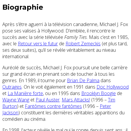
Biographie
Après s’être aguerri à la télévision canadienne, Michael J. Fox
pose ses valises à Hollywood. D’emblée, il rencontre le
succès avec la série télévisée
Family Ties
. Mais c’est en 1985,
avec le
Retour vers le futur
de
Robert Zemeckis
(et plus tard,
ses deux suites), qu’il se révèle véritablement au niveau
international.
Auréolé de succès, Michael J. Fox poursuit une belle carrière
sur grand écran en prenant soin de toucher à tous les
genres. En 1989, il tourne pour
Brian De Palma
dans
Outrages
. On le voit également en 1991 dans
Doc Hollywood
et
La Manière forte
, ou en 1995 dans
Brooklyn Boogie
de
Wayne Wang
et
Paul Auster
.
Mars Attacks!
(1996 –
Tim
Burton
) et
Fantômes contre fantômes
(1996 –
Peter
Jackson
) constituent les dernières véritables apparitions du
comédien au cinéma.
En 1998, l’acteur révèle le mal qui le ronge depuis sept ans : il