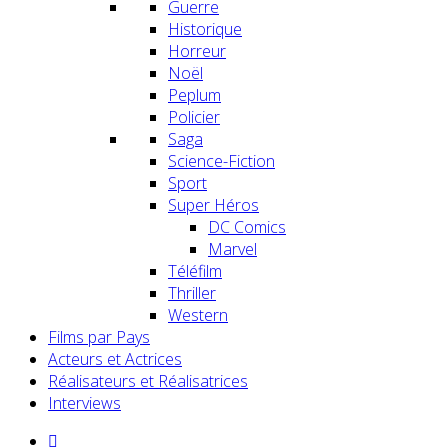
Guerre
Historique
Horreur
Noël
Peplum
Policier
Saga
Science-Fiction
Sport
Super Héros
DC Comics
Marvel
Téléfilm
Thriller
Western
Films par Pays
Acteurs et Actrices
Réalisateurs et Réalisatrices
Interviews