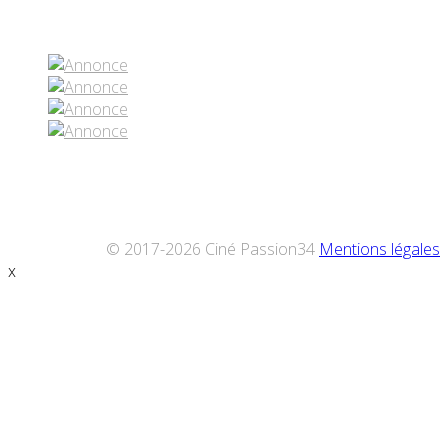
Réseaux sociaux
© 2017-2026 Ciné Passion34
Mentions légales
x
Défiler
vers
le
haut