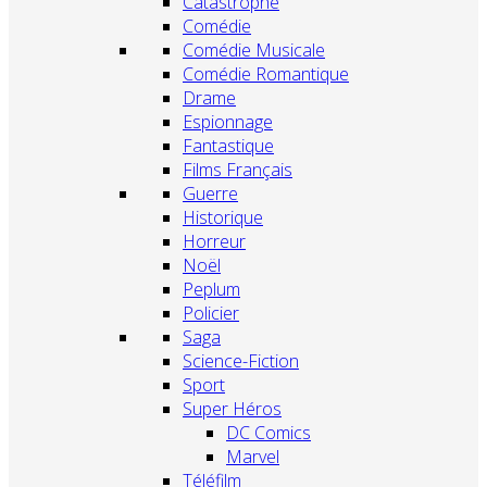
Catastrophe
Comédie
Comédie Musicale
Comédie Romantique
Drame
Espionnage
Fantastique
Films Français
Guerre
Historique
Horreur
Noël
Peplum
Policier
Saga
Science-Fiction
Sport
Super Héros
DC Comics
Marvel
Téléfilm