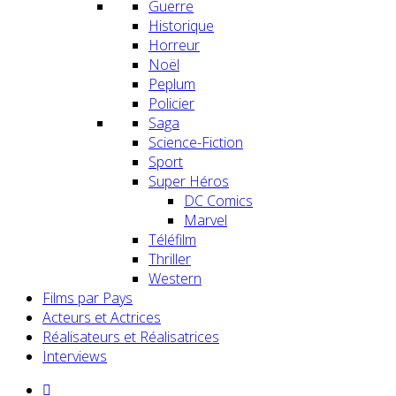
Guerre
Historique
Horreur
Noël
Peplum
Policier
Saga
Science-Fiction
Sport
Super Héros
DC Comics
Marvel
Téléfilm
Thriller
Western
Films par Pays
Acteurs et Actrices
Réalisateurs et Réalisatrices
Interviews