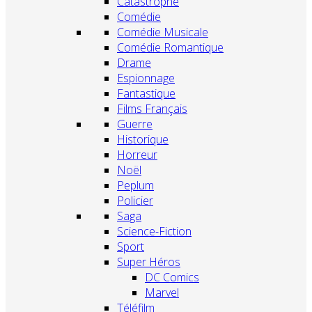
Catastrophe
Comédie
Comédie Musicale
Comédie Romantique
Drame
Espionnage
Fantastique
Films Français
Guerre
Historique
Horreur
Noël
Peplum
Policier
Saga
Science-Fiction
Sport
Super Héros
DC Comics
Marvel
Téléfilm