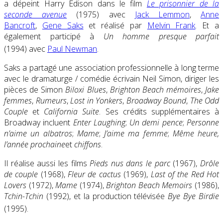
a dépeint Harry Edison dans le film
Le prisonnier de la
seconde avenue
(1975) avec
Jack Lemmon
,
Anne
Bancroft
,
Gene Saks
et réalisé par
Melvin Frank
. Et a
également participé à
Un homme presque parfait
(1994) avec
Paul Newman
.
Saks a partagé une association professionnelle à long terme
avec le dramaturge / comédie écrivain Neil Simon, diriger les
pièces de Simon
Biloxi Blues
,
Brighton Beach mémoires
,
Jake
femmes
,
Rumeurs
,
Lost in Yonkers
,
Broadway Bound
,
The Odd
Couple
et
California Suite
. Ses crédits supplémentaires à
Broadway incluent
Enter Laughing
;
Un demi pence
;
Personne
n’aime un albatros
;
Mame
;
J’aime ma femme
;
Même heure,
l’année prochaine
et
chiffons
.
Il réalise aussi les films
Pieds nus dans le parc
(1967),
Drôle
de couple
(1968),
Fleur de cactus
(1969),
Last of the Red Hot
Lovers
(1972),
Mame
(1974),
Brighton Beach Memoirs
(1986),
Tchin-Tchin
(1992), et la production télévisée
Bye Bye Birdie
(1995).