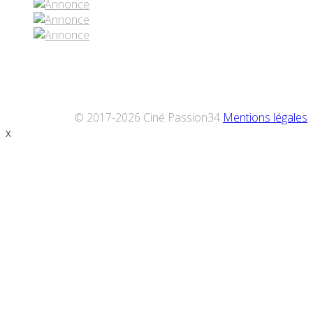
© 2017-2026 Ciné Passion34
Mentions légales
x
Défiler
vers
le
haut