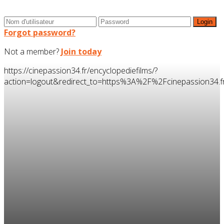
Forgot password?
Not a member?
Join today
https://cinepassion34.fr/encyclopediefilms/?
action=logout&redirect_to=https%3A%2F%2Fcinepassion3