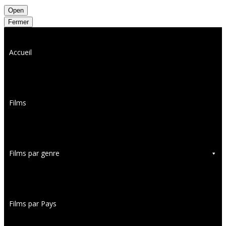
Open
Fermer
Accueil
Films
Films par genre
Films par Pays