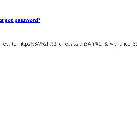
orgot password?
t&redirect_to=https%3A%2F%2Fcinepassion34.fr%2F&_wpnonce=