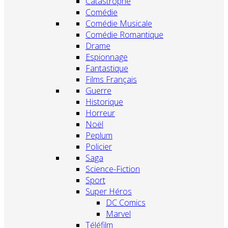
Catastrophe
Comédie
Comédie Musicale
Comédie Romantique
Drame
Espionnage
Fantastique
Films Français
Guerre
Historique
Horreur
Noël
Peplum
Policier
Saga
Science-Fiction
Sport
Super Héros
DC Comics
Marvel
Téléfilm