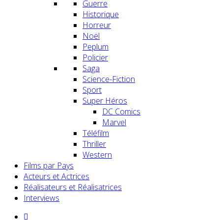
Guerre
Historique
Horreur
Noël
Peplum
Policier
Saga
Science-Fiction
Sport
Super Héros
DC Comics
Marvel
Téléfilm
Thriller
Western
Films par Pays
Acteurs et Actrices
Réalisateurs et Réalisatrices
Interviews