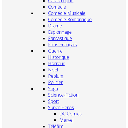
Catastrophe
Comédie
Comédie Musicale
Comédie Romantique
Drame
Espionnage
Fantastique
Films Français
Guerre
Historique
Horreur
Noël
Peplum
Policier
Saga
Science-Fiction
Sport
Super Héros
DC Comics
Marvel
Téléfilm