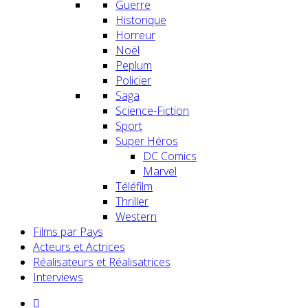
Guerre
Historique
Horreur
Noël
Peplum
Policier
Saga
Science-Fiction
Sport
Super Héros
DC Comics
Marvel
Téléfilm
Thriller
Western
Films par Pays
Acteurs et Actrices
Réalisateurs et Réalisatrices
Interviews