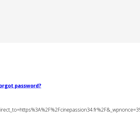
orgot password?
t&redirect_to=https%3A%2F%2Fcinepassion34.fr%2F&_wpnonce=