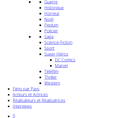
Guerre
Historique
Horreur
Noël
Peplum
Policier
Saga
Science-Fiction
Sport
Super Héros
DC Comics
Marvel
Téléfilm
Thriller
Western
Films par Pays
Acteurs et Actrices
Réalisateurs et Réalisatrices
Interviews