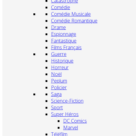
Catastrophe
Comédie
Comédie Musicale
Comédie Romantique
Drame
Espionnage
Fantastique
Films Français
Guerre
Historique
Horreur
Noël
Peplum
Policier
Saga
Science-Fiction
Sport
Super Héros
DC Comics
Marvel
Téléfilm