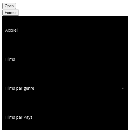
Open
Fermer
Accueil
Films
Films par genre
Films par Pays