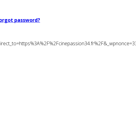
orgot password?
t&redirect_to=https%3A%2F%2Fcinepassion34.fr%2F&_wpnonce=