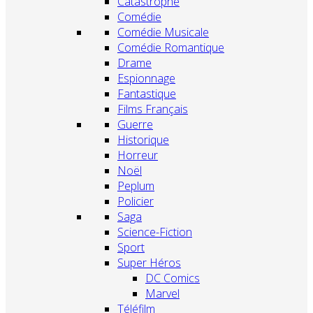
Catastrophe
Comédie
Comédie Musicale
Comédie Romantique
Drame
Espionnage
Fantastique
Films Français
Guerre
Historique
Horreur
Noël
Peplum
Policier
Saga
Science-Fiction
Sport
Super Héros
DC Comics
Marvel
Téléfilm