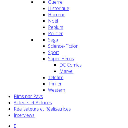
Guerre
Historique
Horreur
Noël
Peplum
Policier
Saga
Science-Fiction
Sport
Super Héros
DC Comics
Marvel
Téléfilm
Thriller
Western
Films par Pays
Acteurs et Actrices
Réalisateurs et Réalisatrices
Interviews