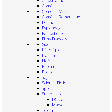
Catastrophe
Comédie
Comédie Musicale
Comédie Romantique
Drame
Espionnage
Fantastique
Films Français
Guerre
Historique
Horreur
Noël
Peplum
Policier
Saga
Science-Fiction
Sport
Super Héros
DC Comics
Marvel
Téléfilm