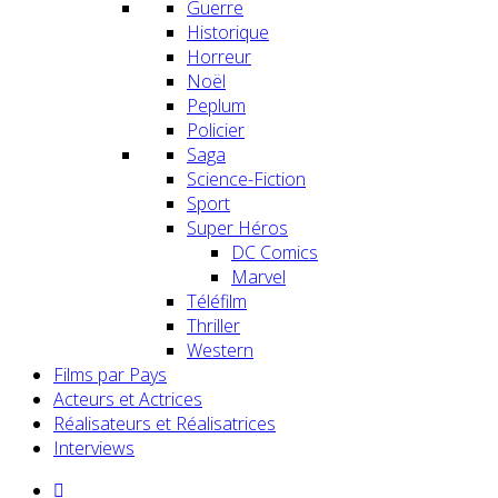
Guerre
Historique
Horreur
Noël
Peplum
Policier
Saga
Science-Fiction
Sport
Super Héros
DC Comics
Marvel
Téléfilm
Thriller
Western
Films par Pays
Acteurs et Actrices
Réalisateurs et Réalisatrices
Interviews