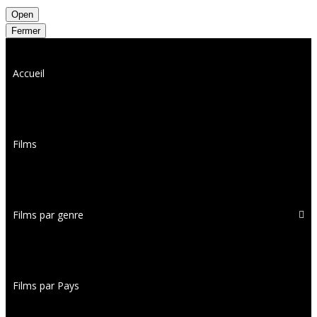
Open
Fermer
Accueil
Films
Films par genre
Films par Pays