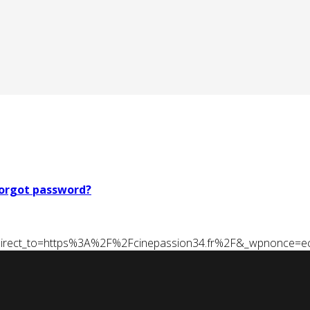
orgot password?
t&redirect_to=https%3A%2F%2Fcinepassion34.fr%2F&_wpnonce=