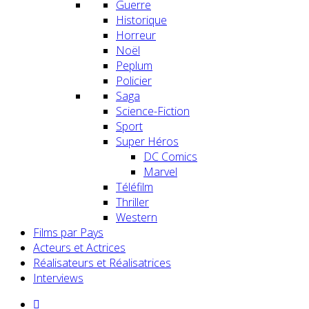
Guerre
Historique
Horreur
Noël
Peplum
Policier
Saga
Science-Fiction
Sport
Super Héros
DC Comics
Marvel
Téléfilm
Thriller
Western
Films par Pays
Acteurs et Actrices
Réalisateurs et Réalisatrices
Interviews