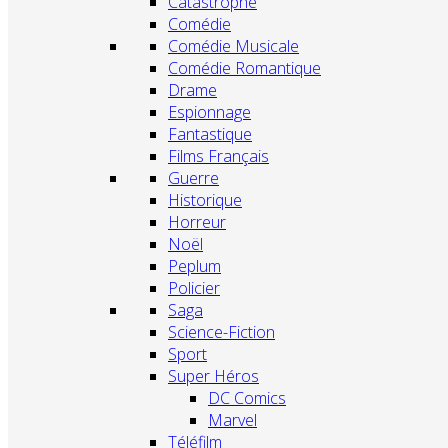
Catastrophe
Comédie
Comédie Musicale
Comédie Romantique
Drame
Espionnage
Fantastique
Films Français
Guerre
Historique
Horreur
Noël
Peplum
Policier
Saga
Science-Fiction
Sport
Super Héros
DC Comics
Marvel
Téléfilm