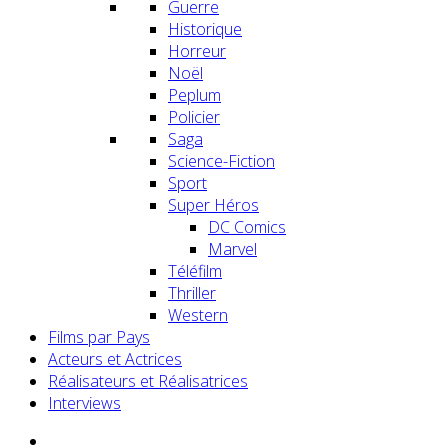
Guerre
Historique
Horreur
Noël
Peplum
Policier
Saga
Science-Fiction
Sport
Super Héros
DC Comics
Marvel
Téléfilm
Thriller
Western
Films par Pays
Acteurs et Actrices
Réalisateurs et Réalisatrices
Interviews