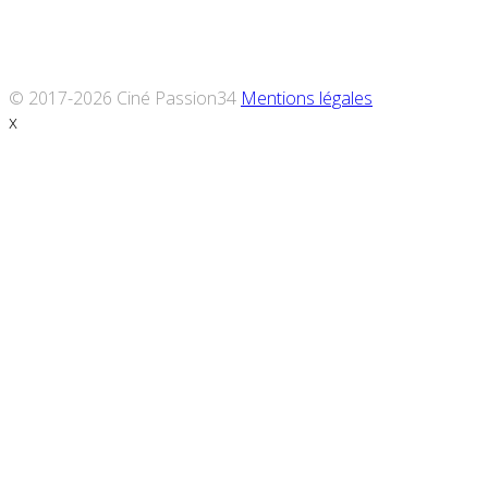
© 2017-2026 Ciné Passion34
Mentions légales
x
Défiler
vers
le
haut