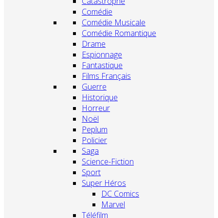
Catastrophe
Comédie
Comédie Musicale
Comédie Romantique
Drame
Espionnage
Fantastique
Films Français
Guerre
Historique
Horreur
Noël
Peplum
Policier
Saga
Science-Fiction
Sport
Super Héros
DC Comics
Marvel
Téléfilm