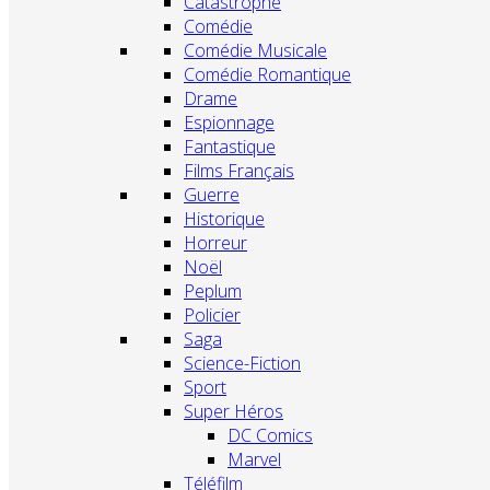
Catastrophe
Comédie
Comédie Musicale
Comédie Romantique
Drame
Espionnage
Fantastique
Films Français
Guerre
Historique
Horreur
Noël
Peplum
Policier
Saga
Science-Fiction
Sport
Super Héros
DC Comics
Marvel
Téléfilm