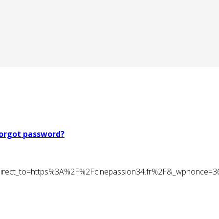
orgot password?
t&redirect_to=https%3A%2F%2Fcinepassion34.fr%2F&_wpnonce=