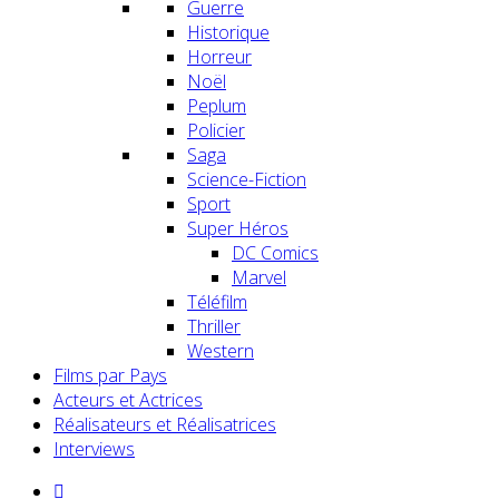
Guerre
Historique
Horreur
Noël
Peplum
Policier
Saga
Science-Fiction
Sport
Super Héros
DC Comics
Marvel
Téléfilm
Thriller
Western
Films par Pays
Acteurs et Actrices
Réalisateurs et Réalisatrices
Interviews