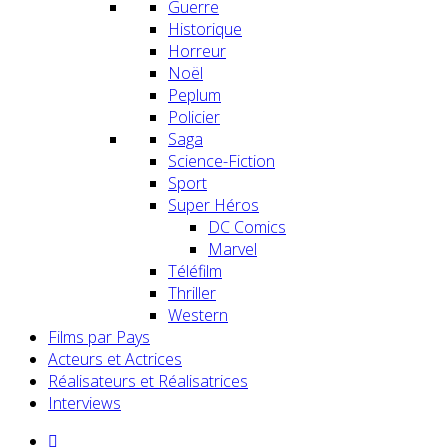
Guerre
Historique
Horreur
Noël
Peplum
Policier
Saga
Science-Fiction
Sport
Super Héros
DC Comics
Marvel
Téléfilm
Thriller
Western
Films par Pays
Acteurs et Actrices
Réalisateurs et Réalisatrices
Interviews