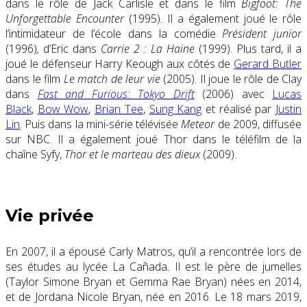
dans le rôle de Jack Carlisle et dans le film
Bigfoot: The
Unforgettable Encounter
(1995)
.
Il a également joué le rôle
l’intimidateur de l’école dans la comédie
Président junior
(1996)
,
d’Eric dans
Carrie 2 : La Haine
(1999). Plus tard, il a
joué le défenseur Harry Keough aux côtés de
Gerard Butler
dans le film
Le match de leur vie
(2005). Il joue le rôle de Clay
dans
Fast and Furious: Tokyo Drift
(2006) avec
Lucas
Black
,
Bow Wow
,
Brian Tee
,
Sung Kang
et réalisé par
Justin
Lin
. Puis dans la mini-série télévisée
Meteor
de 2009, diffusée
sur NBC. Il a également joué Thor dans le téléfilm de la
chaîne Syfy,
Thor et le marteau des dieux
(2009).
Vie privée
En 2007, il a épousé Carly Matros, qu’il a rencontrée lors de
ses études au lycée La Cañada. Il est le père de jumelles
(Taylor Simone Bryan et Gemma Rae Bryan) nées en 2014,
et de Jordana Nicole Bryan, née en 2016. Le 18 mars 2019,