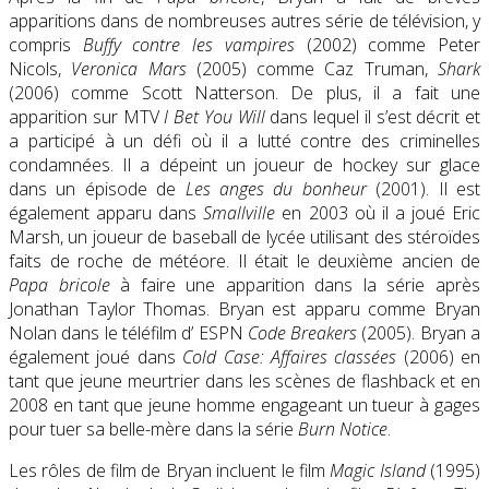
apparitions dans de nombreuses autres série de télévision, y
compris
Buffy contre les vampires
(2002) comme Peter
Nicols,
Veronica Mars
(2005) comme Caz Truman,
Shark
(2006) comme Scott Natterson. De plus, il a fait une
apparition sur MTV
I Bet You Will
dans lequel il s’est décrit et
a participé à un défi où il a lutté contre des criminelles
condamnées. Il a dépeint un joueur de hockey sur glace
dans un épisode de
Les anges du bonheur
(2001). Il est
également apparu dans
Smallville
en 2003 où il a joué Eric
Marsh, un joueur de baseball de lycée utilisant des stéroïdes
faits de roche de météore. Il était le deuxième ancien de
Papa bricole
à faire une apparition dans la série après
Jonathan Taylor Thomas. Bryan est apparu comme Bryan
Nolan dans le téléfilm d’ ESPN
Code Breakers
(2005). Bryan a
également joué dans
Cold Case: Affaires classées
(2006) en
tant que jeune meurtrier dans les scènes de flashback et en
2008 en tant que jeune homme engageant un tueur à gages
pour tuer sa belle-mère dans la série
Burn Notice
.
Les rôles de film de Bryan incluent le film
Magic Island
(1995)