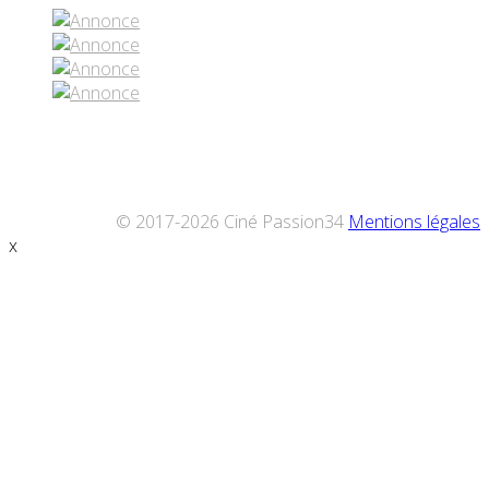
© 2017-2026 Ciné Passion34
Mentions légales
x
Défiler
vers
le
haut