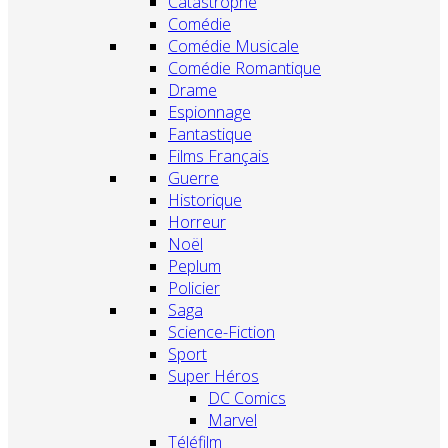
Catastrophe
Comédie
Comédie Musicale
Comédie Romantique
Drame
Espionnage
Fantastique
Films Français
Guerre
Historique
Horreur
Noël
Peplum
Policier
Saga
Science-Fiction
Sport
Super Héros
DC Comics
Marvel
Téléfilm