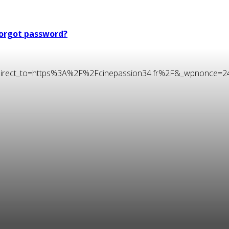
orgot password?
t&redirect_to=https%3A%2F%2Fcinepassion34.fr%2F&_wpnonce=