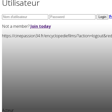
Utilisateur
F
Not a member?
Join today
https://cinepassion34.fr/encyclopediefilms/?action=logou
Acteur