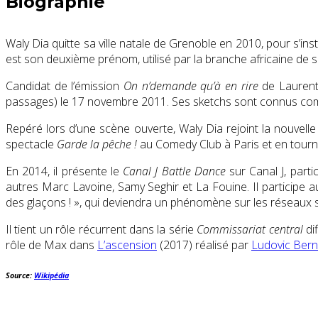
Biographie
Waly Dia quitte sa ville natale de Grenoble en 2010, pour s’ins
est son deuxième prénom, utilisé par la branche africaine de sa
Candidat de l’émission
On n’demande qu’à en rire
de Laurent
passages) le
17 novembre 2011
. Ses sketchs sont connus comm
Repéré lors d’une scène ouverte, Waly Dia rejoint la nouvell
spectacle
Garde la pêche !
au Comedy Club à Paris et en tourn
En 2014, il présente le
Canal J Battle Dance
sur Canal J, parti
autres Marc Lavoine, Samy Seghir et La Fouine. Il participe a
des glaçons ! »
, qui deviendra un phénomène sur les réseaux 
Il tient un rôle récurrent dans la série
Commissariat central
di
rôle de Max dans
L’ascension
(2017) réalisé par
Ludovic Ber
Source:
Wikipédia