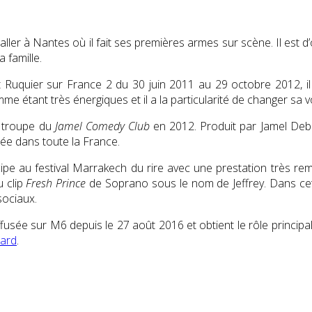
taller à Nantes où il fait ses premières armes sur scène. Il est 
 famille.
 Ruquier sur France 2 du
30 juin 2011
au
29 octobre 2012
, 
e étant très énergiques et il a la particularité de changer sa 
e troupe du
Jamel Comedy Club
en 2012. Produit par Jamel Debbo
ée dans toute la France.
cipe au festival Marrakech du rire avec une prestation très rem
u clip
Fresh Prince
de Soprano sous le nom de Jeffrey. Dans ce
sociaux.
ffusée sur M6 depuis le
27 août 2016
et obtient le rôle principa
nard
.