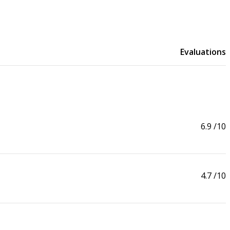
Evaluations
6.9
/10
4.7
/10