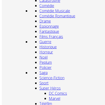
Catastrophe
Comédie
Comédie Musicale
Comédie Romantique
Drame
Espionnage
Fantastique
Films Français
Guerre
Historique
Horreur
Noël
Peplum
Policier
Saga
Science-Fiction
Sport
Super Héros
DC Comics
Marvel
Téléfilm