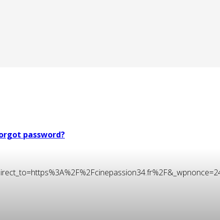
orgot password?
t&redirect_to=https%3A%2F%2Fcinepassion34.fr%2F&_wpnonce=