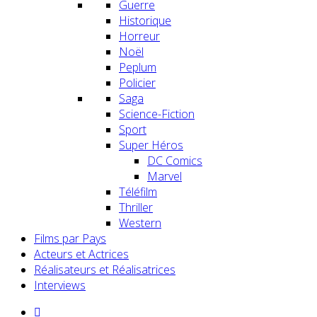
Guerre
Historique
Horreur
Noël
Peplum
Policier
Saga
Science-Fiction
Sport
Super Héros
DC Comics
Marvel
Téléfilm
Thriller
Western
Films par Pays
Acteurs et Actrices
Réalisateurs et Réalisatrices
Interviews